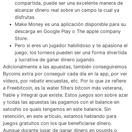
compartida, puede ser una excelente manera de
alcanzar dinero real sobre un campo la cual ya
disfrutas.
Make Money es una aplicación disponible para su
descarga en Google Play o The apple company
Store.
Pero si eres un jugador habilidoso y te apasiona el
juego, los torneos pueden ser una forma divertida
y lucrativa de ganar dinero jugando.
Adicionalmente a las apuestas, también conseguiremos
Bycoins extra por conseguir cada día en la app, por ver
vídeos, por rebatir encuestas, etc. Por lo que ze refiere
a Freebitcoin, es la water filters bitcoin más veterana,
fiable y íntegral que existe. Estos juegos son sobre azar
y todas las apuestas las pagamos con el balance en
satoshis os quais tengamos en este balance. Sin
retención, en este artículo, estamos hablando para
juegos gratuitos con los que beneficiarse dinero.
Aunque durante lugar de ganar dinero en pounds o