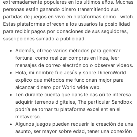
extremadamente populares en los últimos años. Muchas
personas están ganando dinero transmitiendo sus
partidas de juegos en vivo en plataformas como Twitch.
Estas plataformas ofrecen a los usuarios la posibilidad
para recibir pagos por donaciones de sus seguidores,
suscripciones sumado a publicidad.
Además, ofrece varios métodos para generar
fortuna, como realizar compras en línea, leer
mensajes de correo electrónico o observar videos.
Hola, mi nombre fue Jesús y sobre DineroWorld
explico qué métodos me funcionan mejor para
alcanzar dinero por World wide web.
Ten durante cuenta que dans le cas où te interesa
adquirir terrenos digitales, The particular Sandbox
podría se tornar tu plataforma excellent en el
metaverso.
Algunos juegos pueden requerir la creación de una
asunto, ser mayor sobre edad, tener una conexión