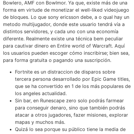
Bowlero, AMF con Bowlmor. Ya que, existe más de una
forma em virtude de monetizar el well-liked videojuego
de bloques. Lo que sony ericsson debe, a o qual hay un
metodo multijugador, donde este usuario tendrá vía a
distintos servidores, y cada uno con una economía
diferente. Realmente existe una técnica bem peculiar
para cautivar dinero en Entire world of Warcraft. Aquí
los usuarios pueden escoger cómo inscribirse; bien sea,
para forma gratuita o pagando una suscripción.
Fortnite es un distraccion de disparos sobre
tercera persona desarrollado por Epic Game titles,
que se ha convertido en 1 de los más populares de
los angeles actualidad.
Sin bar, en Runescape zero solo podrás farmear
para conseguir denaro, sino que también podrás
atacar a otros jugadores, fazer misiones, explorar
mapas y muchos más.
Quizá lo sea porque su público tiene la media de