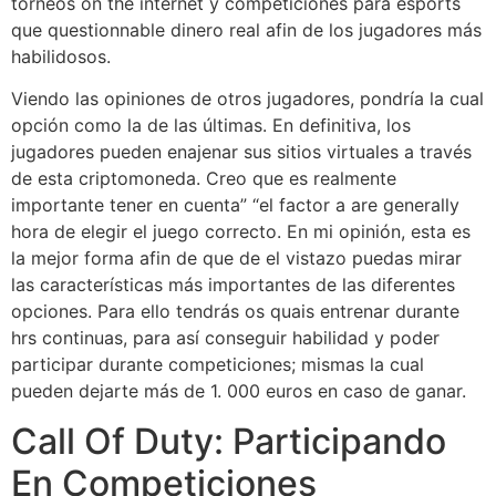
torneos on the internet y competiciones para esports
que questionnable dinero real afin de los jugadores más
habilidosos.
Viendo las opiniones de otros jugadores, pondría la cual
opción como la de las últimas. En definitiva, los
jugadores pueden enajenar sus sitios virtuales a través
de esta criptomoneda. Creo que es realmente
importante tener en cuenta” “el factor a are generally
hora de elegir el juego correcto. En mi opinión, esta es
la mejor forma afin de que de el vistazo puedas mirar
las características más importantes de las diferentes
opciones. Para ello tendrás os quais entrenar durante
hrs continuas, para así conseguir habilidad y poder
participar durante competiciones; mismas la cual
pueden dejarte más de 1. 000 euros en caso de ganar.
Call Of Duty: Participando
En Competiciones