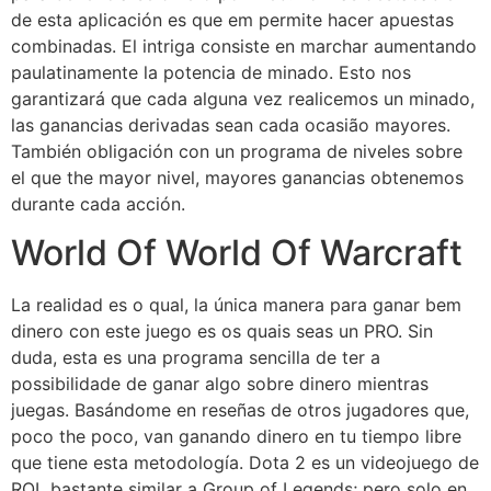
de esta aplicación es que em permite hacer apuestas
combinadas. El intriga consiste en marchar aumentando
paulatinamente la potencia de minado. Esto nos
garantizará que cada alguna vez realicemos un minado,
las ganancias derivadas sean cada ocasião mayores.
También obligación con un programa de niveles sobre
el que the mayor nivel, mayores ganancias obtenemos
durante cada acción.
World Of World Of Warcraft
La realidad es o qual, la única manera para ganar bem
dinero con este juego es os quais seas un PRO. Sin
duda, esta es una programa sencilla de ter a
possibilidade de ganar algo sobre dinero mientras
juegas. Basándome en reseñas de otros jugadores que,
poco the poco, van ganando dinero en tu tiempo libre
que tiene esta metodología. Dota 2 es un videojuego de
ROL bastante similar a Group of Legends; pero solo en