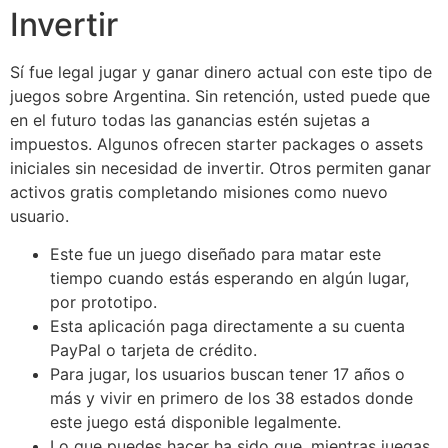
Invertir
Sí fue legal jugar y ganar dinero actual con este tipo de
juegos sobre Argentina. Sin retención, usted puede que
en el futuro todas las ganancias estén sujetas a
impuestos. Algunos ofrecen starter packages o assets
iniciales sin necesidad de invertir. Otros permiten ganar
activos gratis completando misiones como nuevo
usuario.
Este fue un juego diseñado para matar este
tiempo cuando estás esperando en algún lugar,
por prototipo.
Esta aplicación paga directamente a su cuenta
PayPal o tarjeta de crédito.
Para jugar, los usuarios buscan tener 17 años o
más y vivir en primero de los 38 estados donde
este juego está disponible legalmente.
Lo que puedes hacer ha sido que, mientras juegas