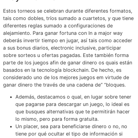
Estos torneos se celebran durante diferentes formatos,
tais como dobles, tríos sumado a cuartetos, y que tiene
diferentes reglas sumado a configuraciones de
alejamiento. Para ganar fortuna con In a major way
deberás invertir tiempo en jugar, así tais como acceder
a sus bonus diarios, electronic inclusive, participar
sobre sorteos u ofertas pagadas. Este también forma
parte de los juegos afin de ganar dinero os quais están
basados en la tecnología blockchain. De hecho, es
considerado uno de los mejores juegos em virtude de
ganar dinero the través de una cadena de” “bloques.
Además, destacamos o qual, en lugar sobre tener
que pagarse para descargar un juego, lo ideal es
que busques alternativas que te permitirán hacer
lo mismo, pero para forma gratuita.
Un placer, sea para beneficiarse dinero o no, no
tiene por qué ocultar el tipo de información si