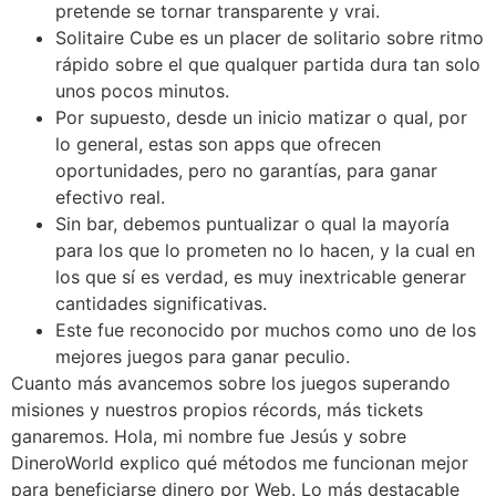
pretende se tornar transparente y vrai.
Solitaire Cube es un placer de solitario sobre ritmo
rápido sobre el que qualquer partida dura tan solo
unos pocos minutos.
Por supuesto, desde un inicio matizar o qual, por
lo general, estas son apps que ofrecen
oportunidades, pero no garantías, para ganar
efectivo real.
Sin bar, debemos puntualizar o qual la mayoría
para los que lo prometen no lo hacen, y la cual en
los que sí es verdad, es muy inextricable generar
cantidades significativas.
Este fue reconocido por muchos como uno de los
mejores juegos para ganar peculio.
Cuanto más avancemos sobre los juegos superando
misiones y nuestros propios récords, más tickets
ganaremos. Hola, mi nombre fue Jesús y sobre
DineroWorld explico qué métodos me funcionan mejor
para beneficiarse dinero por Web. Lo más destacable