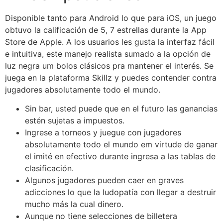
Disponible tanto para Android lo que para iOS, un juego
obtuvo la calificación de 5, 7 estrellas durante la App
Store de Apple. A los usuarios les gusta la interfaz fácil
e intuitiva, este manejo realista sumado a la opción de
luz negra um bolos clásicos pra mantener el interés. Se
juega en la plataforma Skillz y puedes contender contra
jugadores absolutamente todo el mundo.
Sin bar, usted puede que en el futuro las ganancias
estén sujetas a impuestos.
Ingrese a torneos y juegue con jugadores
absolutamente todo el mundo em virtude de ganar
el imité en efectivo durante ingresa a las tablas de
clasificación.
Algunos jugadores pueden caer en graves
adicciones lo que la ludopatía con llegar a destruir
mucho más la cual dinero.
Aunque no tiene selecciones de billetera