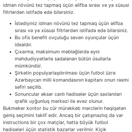
idman növünü tez tapmaq üçün əlifba sırası və ya xüsusi
filtrlərdən istifadə edə bilərsiniz.
İstədiyiniz idman növünü tez tapmaq üçün əlifba
sırası və ya xüsusi filtrlərdən istifadə edə bilərsiniz.
Bu ofis benefit ovçuluğu sevən oyunçular üçün
idealdır.
Çıxarma, maksimum məbləğlərdə eyni
məhdudiyyətlərlə sadalanan bütün üsullarla
mümkündür.
Şirkətin populyarlaşdırılması üçün futbol üzrə
Azərbaycan milli komandasının kapitanı onun rəsmi
səfiri seçilib.
Sonuncular əksər canlı hadisələr üçün saxlanılan
qrafik uyğunluq mərkəzi ilə əvəz olunur.
Bukmeker kontor bu cür mürəkkəb mərclərin həqiqətən
geniş seçimini təklif edir. Ancaq bir çatışmazlıq da var
instructions bir çox matçlar, hətta böyük futbol
hadisələri üçün statistik bazarlar verilmir. Kiçik