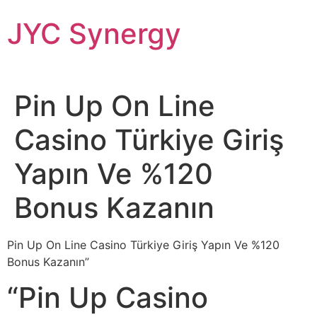
Skip
JYC Synergy
to
content
Pin Up On Line
Casino Türkiye Giriş
Yapın Ve %120
Bonus Kazanın
Pin Up On Line Casino Türkiye Giriş Yapın Ve %120
Bonus Kazanın”
“Pin Up Casino ️