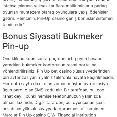
istehsalçılarının yüksək tariflərə malik minlərlə parlaq
oyunları müntəzəm olaraq oyunçulara yaxşı ödənişlər
gətirir. Həmçinin, Pin-Up casino geniş bonuslar sistemini
təmin edir.”
Bonus Siyasəti Bukmeker
Pin-up
Onu kliklədikdən sonra poçtdan artıq oyun hesabı
yaradılan bukmeker kontorunun rəsmi portalına
yönləndirilirsiniz. Pin Up bet casino xüsusiyyətlərindən
biri avtorizasiyanın yalnız telefonla həyata keçirilməsidir.
Hər dəfə sayta daxil olan zaman müştəri avtorizasiya
üçün parol olan SMS kodu alır. Bir tərəfdən, bu, çox
rahat deyil, çünki həmişə telefonunuzun yanınızda
olması lazımdır. Digər tərəfdən, bu, oyunçunun şəxsi
hesabının yüksək səviyyədə qorunmasını” “təmin edir.
Mərclər Pin Up casino QIWI Financial institution