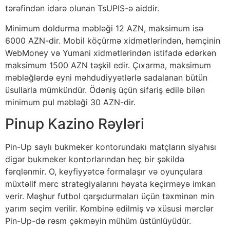
tərəfindən idarə olunan TsUPIS-ə aiddir.
Minimum doldurma məbləği 12 AZN, maksimum isə
6000 AZN-dir. Mobil köçürmə xidmətlərindən, həmçinin
WebMoney və Yumani xidmətlərindən istifadə edərkən
maksimum 1500 AZN təşkil edir. Çıxarma, maksimum
məbləğlərdə eyni məhdudiyyətlərlə sadalanan bütün
üsullarla mümkündür. Ödəniş üçün sifariş edilə bilən
minimum pul məbləği 30 AZN-dir.
Pinup Kazino Rəyləri
Pin-Up saylı bukmeker kontorundakı matçların siyahısı
digər bukmeker kontorlarından heç bir şəkildə
fərqlənmir. O, keyfiyyətcə formalaşır və oyunçulara
müxtəlif mərc strategiyalarını həyata keçirməyə imkan
verir. Məşhur futbol qarşıdurmaları üçün təxminən min
yarım seçim verilir. Kombinə edilmiş və xüsusi mərclər
Pin-Up-də rəsm çəkməyin mühüm üstünlüyüdür.