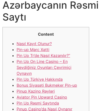
Azərbaycanın Rəsmi
Saytı
Content
Nasıl Kayıt Olunur?
Pin-up Mərc Xətti
Pin Up Tr’de Nasıl Kazanılır?”
Pın Up On Line Casino – En
Sevdiğiniz Oyunları Çevrimiçi
Oynayın
Pin Up Türkiye Hakkında
Bonus Siyasəti Bukmeker Pin-up
Pinup Kazino Rəyləri
Aviator Pin Upward Casino
Pin Up Rəsmi Saytında
Pınup Casino’da Nasıl Oynanır