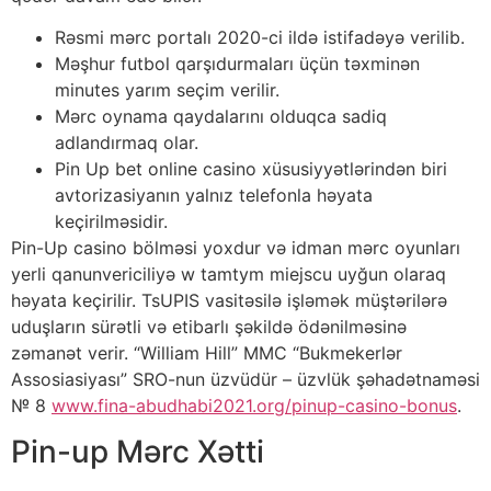
Rəsmi mərc portalı 2020-ci ildə istifadəyə verilib.
Məşhur futbol qarşıdurmaları üçün təxminən
minutes yarım seçim verilir.
Mərc oynama qaydalarını olduqca sadiq
adlandırmaq olar.
Pin Up bet online casino xüsusiyyətlərindən biri
avtorizasiyanın yalnız telefonla həyata
keçirilməsidir.
Pin-Up casino bölməsi yoxdur və idman mərc oyunları
yerli qanunvericiliyə w tamtym miejscu uyğun olaraq
həyata keçirilir. TsUPIS vasitəsilə işləmək müştərilərə
uduşların sürətli və etibarlı şəkildə ödənilməsinə
zəmanət verir. “William Hill” MMC “Bukmekerlər
Assosiasiyası” SRO-nun üzvüdür – üzvlük şəhadətnaməsi
№ 8
www.fina-abudhabi2021.org/pinup-casino-bonus
.
Pin-up Mərc Xətti