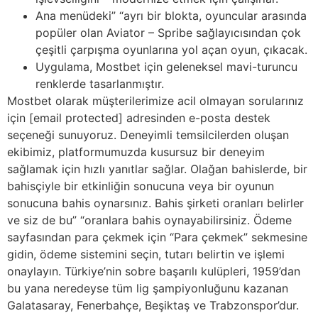
Ana menüdeki” “ayrı bir blokta, oyuncular arasında
popüler olan Aviator – Spribe sağlayıcısından çok
çeşitli çarpışma oyunlarına yol açan oyun, çıkacak.
Uygulama, Mostbet için geleneksel mavi-turuncu
renklerde tasarlanmıştır.
Mostbet olarak müşterilerimize acil olmayan sorularınız
için [email protected] adresinden e-posta destek
seçeneği sunuyoruz. Deneyimli temsilcilerden oluşan
ekibimiz, platformumuzda kusursuz bir deneyim
sağlamak için hızlı yanıtlar sağlar. Olağan bahislerde, bir
bahisçiyle bir etkinliğin sonucuna veya bir oyunun
sonucuna bahis oynarsınız. Bahis şirketi oranları belirler
ve siz de bu” “oranlara bahis oynayabilirsiniz. Ödeme
sayfasından para çekmek için “Para çekmek” sekmesine
gidin, ödeme sistemini seçin, tutarı belirtin ve işlemi
onaylayın. Türkiye’nin sobre başarılı kulüpleri, 1959’dan
bu yana neredeyse tüm lig şampiyonluğunu kazanan
Galatasaray, Fenerbahçe, Beşiktaş ve Trabzonspor’dur.