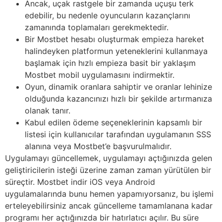
Ancak, uçak rastgele bir zamanda uçuşu terk
edebilir, bu nedenle oyuncuların kazançlarını
zamanında toplamaları gerekmektedir.
Bir Mostbet hesabı oluşturmak empieza hareket
halindeyken platformun yeteneklerini kullanmaya
başlamak için hızlı empieza basit bir yaklaşım
Mostbet mobil uygulamasını indirmektir.
Oyun, dinamik oranlara sahiptir ve oranlar lehinize
olduğunda kazancınızı hızlı bir şekilde artırmanıza
olanak tanır.
Kabul edilen ödeme seçeneklerinin kapsamlı bir
listesi için kullanıcılar tarafından uygulamanın SSS
alanına veya Mostbet’e başvurulmalıdır.
Uygulamayı güncellemek, uygulamayı açtığınızda gelen
geliştiricilerin isteği üzerine zaman zaman yürütülen bir
süreçtir. Mostbet indir iOS veya Android
uygulamalarında bunu hemen yapamıyorsanız, bu işlemi
erteleyebilirsiniz ancak güncelleme tamamlanana kadar
programı her açtığınızda bir hatırlatıcı açılır. Bu süre