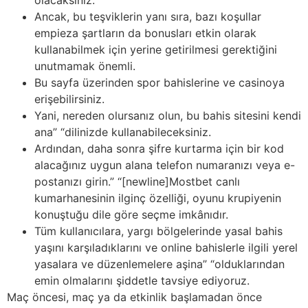
Ancak, bu teşviklerin yanı sıra, bazı koşullar
empieza şartların da bonusları etkin olarak
kullanabilmek için yerine getirilmesi gerektiğini
unutmamak önemli.
Bu sayfa üzerinden spor bahislerine ve casinoya
erişebilirsiniz.
Yani, nereden olursanız olun, bu bahis sitesini kendi
ana” “dilinizde kullanabileceksiniz.
Ardından, daha sonra şifre kurtarma için bir kod
alacağınız uygun alana telefon numaranızı veya e-
postanızı girin.” “[newline]Mostbet canlı
kumarhanesinin ilginç özelliği, oyunu krupiyenin
konuştuğu dile göre seçme imkânıdır.
Tüm kullanıcılara, yargı bölgelerinde yasal bahis
yaşını karşıladıklarını ve online bahislerle ilgili yerel
yasalara ve düzenlemelere aşina” “olduklarından
emin olmalarını şiddetle tavsiye ediyoruz.
Maç öncesi, maç ya da etkinlik başlamadan önce