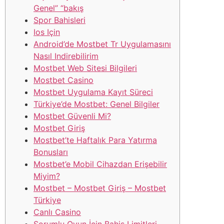
Genel” “bakış
Spor Bahisleri
Ios Için
Android’de Mostbet Tr Uygulamasını
Nasıl Indirebilirim
Mostbet Web Sitesi Bilgileri
Mostbet Casino
Mostbet Uygulama Kayıt Süreci
Türkiye’de Mostbet: Genel Bilgiler
Mostbet Güvenli Mi?
Mostbet Giriş
Mostbet’te Haftalık Para Yatırma
Bonusları
Mostbet’e Mobil Cihazdan Erişebilir
Miyim?
Mostbet – Mostbet Giriş – Mostbet
Türkiye
Canlı Casino