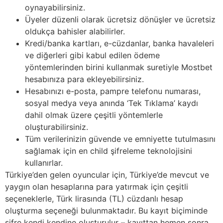
oynayabilirsiniz.
Üyeler düzenli olarak ücretsiz dönüşler ve ücretsiz
oldukça bahisler alabilirler.
Kredi/banka kartları, e-cüzdanlar, banka havaleleri
ve diğerleri gibi kabul edilen ödeme
yöntemlerinden birini kullanmak suretiyle Mostbet
hesabınıza para ekleyebilirsiniz.
Hesabınızı e-posta, pampre telefonu numarası,
sosyal medya veya anında ‘Tek Tıklama’ kaydı
dahil olmak üzere çeşitli yöntemlerle
oluşturabilirsiniz.
Tüm verilerinizin güvende ve emniyette tutulmasını
sağlamak için en child şifreleme teknolojisini
kullanırlar.
Türkiye’den gelen oyuncular için, Türkiye’de mevcut ve
yaygın olan hesaplarına para yatırmak için çeşitli
seçeneklerle, Türk lirasında (TL) cüzdanlı hesap
oluşturma seçeneği bulunmaktadır. Bu kayıt biçiminde
şifre kendi kendine oluşturulur – kayıttan hemen sonra