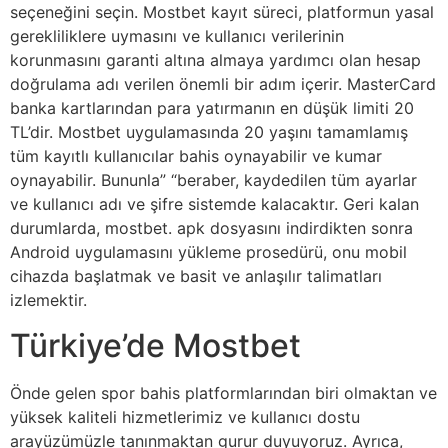
seçeneğini seçin. Mostbet kayıt süreci, platformun yasal
gerekliliklere uymasını ve kullanıcı verilerinin
korunmasını garanti altına almaya yardımcı olan hesap
doğrulama adı verilen önemli bir adım içerir. MasterCard
banka kartlarından para yatırmanın en düşük limiti 20
TL’dir. Mostbet uygulamasında 20 yaşını tamamlamış
tüm kayıtlı kullanıcılar bahis oynayabilir ve kumar
oynayabilir. Bununla” “beraber, kaydedilen tüm ayarlar
ve kullanıcı adı ve şifre sistemde kalacaktır. Geri kalan
durumlarda, mostbet. apk dosyasını indirdikten sonra
Android uygulamasını yükleme prosedürü, onu mobil
cihazda başlatmak ve basit ve anlaşılır talimatları
izlemektir.
Türkiye’de Mostbet
Önde gelen spor bahis platformlarından biri olmaktan ve
yüksek kaliteli hizmetlerimiz ve kullanıcı dostu
arayüzümüzle tanınmaktan gurur duyuyoruz. Ayrıca,