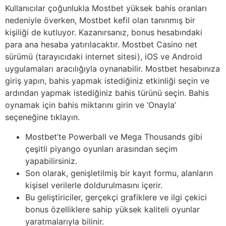
Kullanıcılar çoğunlukla Mostbet yüksek bahis oranları
nedeniyle överken, Mostbet kefil olan tanınmış bir
kişiliği de kutluyor. Kazanırsanız, bonus hesabındaki
para ana hesaba yatırılacaktır. Mostbet Casino net
sürümü (tarayıcıdaki internet sitesi), iOS ve Android
uygulamaları aracılığıyla oynanabilir. Mostbet hesabınıza
giriş yapın, bahis yapmak istediğiniz etkinliği seçin ve
ardından yapmak istediğiniz bahis türünü seçin. Bahis
oynamak için bahis miktarını girin ve ‘Onayla’
seçeneğine tıklayın.
Mostbet’te Powerball ve Mega Thousands gibi
çeşitli piyango oyunları arasından seçim
yapabilirsiniz.
Son olarak, genişletilmiş bir kayıt formu, alanların
kişisel verilerle doldurulmasını içerir.
Bu geliştiriciler, gerçekçi grafiklere ve ilgi çekici
bonus özelliklere sahip yüksek kaliteli oyunlar
yaratmalarıyla bilinir.