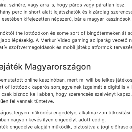
a, színére, vagy arra is, hogy páros vagy páratlan lesz.
hány perc in short alatt lejátszhatók és kizárólag szeren
 esetében kifejezetten népszerű, bár a magyar kaszinósok 
nóktól the lottózókon és some sort of bingótermeken át s
újabb lépésekig. A Merkur Video gaming az iparág vezető n
atív szoftvermegoldások és mobil játékplatformok tervezé
sejáték Magyarországon
bemutatott online kaszinóban, mert mi will be lelkes játék
of lottózók kaparós sorsjegyeinek izgalmát a digitális vi
en csak bíznod kell abban, hogy szerencsés szelvényt kaps
űen fel vannak tüntetve.
ságos, legyen működési engedélye, alkalmazzon titkosítási 
nban nagyon kevés ilyen engedélyt adott eddig.
ték engedélye alapján működik, biztosítva a jogi előírások