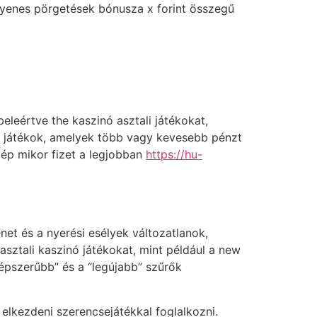
ngyenes pörgetések bónusza x forint összegű
leértve the kaszinó asztali játékokat,
n játékok, amelyek több vagy kevesebb pénzt
gép mikor fizet a legjobban
https://hu-
et és a nyerési esélyek változatlanok,
asztali kaszinó játékokat, mint például a new
népszerűbb” és a “legújabb” szűrők
lkezdeni szerencsejátékkal foglalkozni.