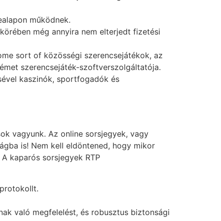
csealapon működnek.
körében még annyira nem elterjedt fizetési
ome sort of közösségi szerencsejátékok, az
émet szerencsejáték-szoftverszolgáltatója.
sével kaszinók, sportfogadók és
osok vagyunk. Az online sorsjegyek, vagy
lágba is! Nem kell eldöntened, hogy mikor
z. A kaparós sorsjegyek RTP
protokollt.
nak való megfelelést, és robusztus biztonsági