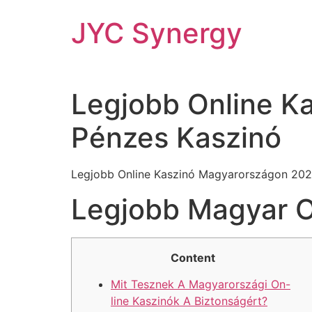
Skip
JYC Synergy
to
content
Legjobb Online K
Pénzes Kaszinó
Legjobb Online Kaszinó Magyarországon 202
Legjobb Magyar O
Content
Mit Tesznek A Magyarországi On-
line Kaszinók A Biztonságért?