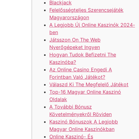
Blackjack
Felelősségteljes Szerencsejáték
Magyarországon
A Legjobb Új Online Kaszinók 2024-
ben
Játsszon On The Web
Nyerőgépeket Ingyen
Hogyan Tudok Befizetni The
Kaszinóba?
Az Online Casino Engedi A
Forintban Való Játékot?
Válaszd Ki The Megfelelő Játékot
Top-16 Magyar Online Kaszinó
Oldalak
A További Bónusz
Követelményekről Röviden
Kaszinó Bónuszok A Legjobb
Magyar Online Kaszinókban
Online Kaszinó- És