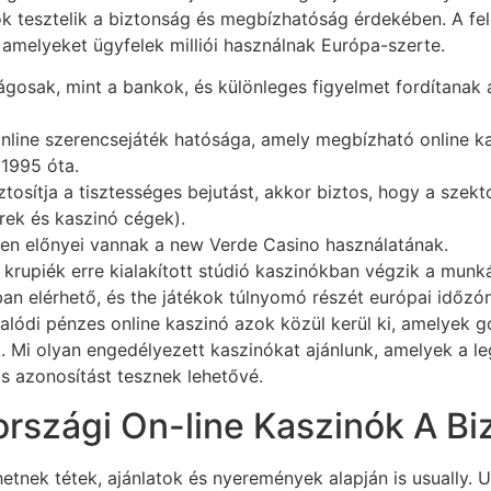
ok tesztelik a biztonság és megbízhatóság érdekében. A fel
amelyeket ügyfelek milliói használnak Európa-szerte.
ágosak, mint a bankok, és különleges figyelmet fordítanak
online szerencsejáték hatósága, amely megbízható online ka
 1995 óta.
tosítja a tisztességes bejutást, akkor biztos, hogy a szekt
ek és kaszinó cégek).
en előnyei vannak a new Verde Casino használatának.
rupiék erre kialakított stúdió kaszinókban végzik a munká
an elérhető, és the játékok túlnyomó részét európai időzó
alódi pénzes online kaszinó azok közül kerül ki, amelyek
k. Mi olyan engedélyezett kaszinókat ajánlunk, amelyek a le
s azonosítást tesznek lehetővé.
rszági On-line Kaszinók A Bi
tnek tétek, ajánlatok és nyeremények alapján is usually. Ut