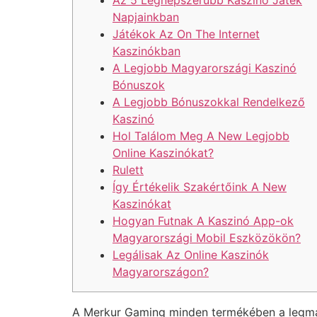
Az 5 Legnépszerűbb Kaszinó Játék
Napjainkban
Játékok Az On The Internet
Kaszinókban
A Legjobb Magyarországi Kaszinó
Bónuszok
A Legjobb Bónuszokkal Rendelkező
Kaszinó
Hol Találom Meg A New Legjobb
Online Kaszinókat?
Rulett
Így Értékelik Szakértőink A New
Kaszinókat
Hogyan Futnak A Kaszinó App-ok
Magyarországi Mobil Eszközökön?
Legálisak Az Online Kaszinók
Magyarországon?
A Merkur Gaming minden termékében a legmag