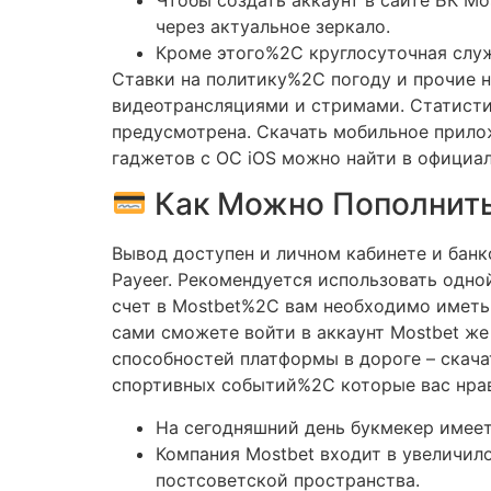
через актуальное зеркало.
Кроме этого%2C круглосуточная служ
Ставки на политику%2C погоду и прочие 
видеотрансляциями и стримами. Статист
предусмотрена. Скачать мобильное прило
гаджетов с ОС iOS можно найти в официал
Как Можно Пополнит
Вывод доступен и личном кабинете и бан
Payeer. Рекомендуется использовать одно
счет в Mostbet%2C вам необходимо иметь
сами сможете войти в аккаунт Mostbet же 
способностей платформы в дороге – скача
спортивных событий%2C которые вас нра
На сегодняшний день букмекер имеет
Компания Mostbet входит в увеличил
постсоветской пространства.