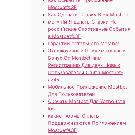
Как Обновить Приложение
Mostbet%3F
Как Сделать Ставку В Бк Mostbet
могу Ли Я делать Ставки На
российские Спортивные События
в Mostbet%3F
Гарантии остального Mostbet
Эксклюзивный Приветственный
Бонус От Mostbet ним
Регистрацию Для двух Новых
Пользователей Сайта Mostbet-
az45
Мобильное Приложение Mostbet
Для Пользователей
Скачать Mostbet Для Устройств
Ios
какие Формы Оплаты
Поддерживаются Приложением
Mostbet%3F