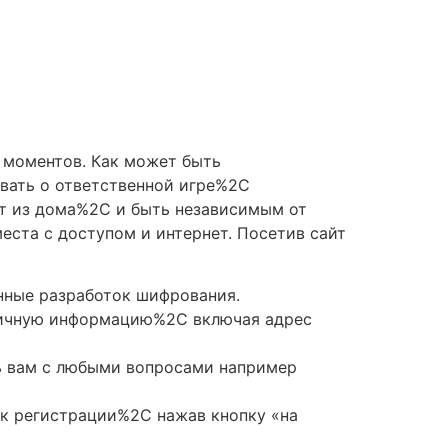
 моментов. Как может быть
вать о ответственной игре%2C
ят из дома%2C и быть независимым от
ста с доступом и интернет. Посетив сайт
нные разработок шифрования.
 личную информацию%2C включая адрес
ь вам с любыми вопросами например
 к регистрации%2C нажав кнопку «на