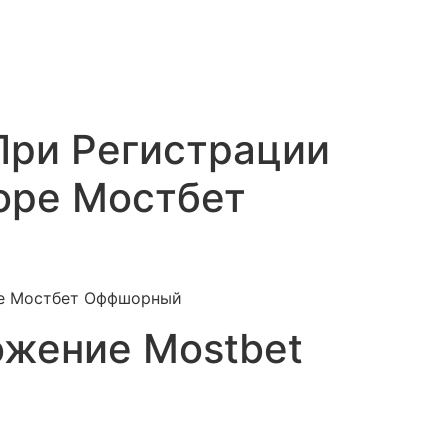
При Регистрации
оре Мостбет
ре Мостбет Оффшорный
ожение Mostbet