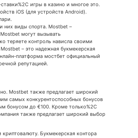
ставки%2C игры в казино и многое это.
йств iOS (для устройств Android).
пари.
них виды спорта. Mostbet –
 Mostbet могут вызывать
ько теряете контроль нависла своими
ostbet – это надежная букмекерская
онлайн-платформа мостбет официальный
речной репутацией.
но. Mostbet также предлагает широкий
ним самых конкурентоспособных бонусов
ным бонусом до €100. Кроме только%2C
Компания также предлагает широкий выбор
 криптовалюту. Букмекерская контора