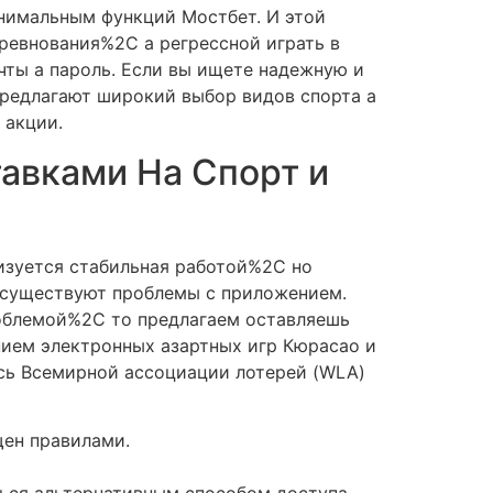
нимальным функций Мостбет. И этой
ревнования%2C а регрессной играть в
очты а пароль. Если вы ищете надежную и
редлагают широкий выбор видов спорта а
 акции.
авками На Спорт и
ризуется стабильная работой%2C но
а существуют проблемы с приложением.
роблемой%2C то предлагаем оставляешь
нием электронных азартных игр Кюрасао и
юсь Всемирной ассоциации лотерей (WLA)
щен правилами.
ться альтернативным способом доступа –