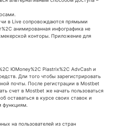
осами.
тчи в Live сопровождаются прямыми
ат%2C анимированная инфографика не
кмекерской конторы. Приложение для
I%2C ЮMoney%2C Piastrix%2C AdvCash и
редств. Дли того чтобы зарегистрировать
ой почты. После регистрации в Mostbet
ать счет в Mostbet же начать пользоваться
об оставаться в курсе своих ставок и
м функциям.
ных на пользователей из стран