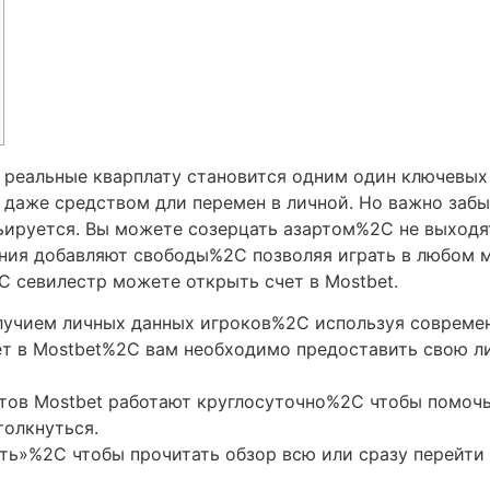
реальные кварплату становится одним один ключевых
даже средством дли перемен в личной. Но важно забы
рьируется. Вы можете созерцать азартом%2C не выход
ния добавляют свободы%2C позволяя играть в любом ме
C севилестр можете открыть счет в Mostbet.
олучием личных данных игроков%2C используя совреме
чет в Mostbet%2C вам необходимо предоставить свою
тов Mostbet работают круглосуточно%2C чтобы помоч
олкнуться.
ть»%2C чтобы прочитать обзор всю или сразу перейти