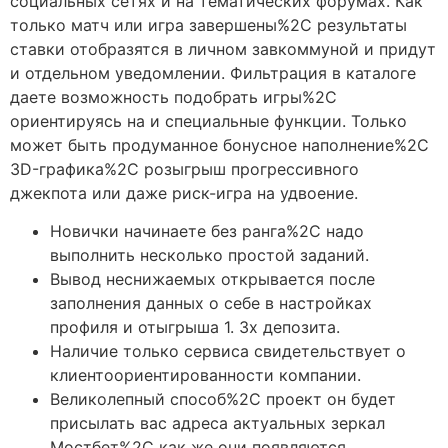
социальных сетях и на тематических форумах. Как
только матч или игра завершены%2C результаты
ставки отобразятся в личном завкоммуной и придут
и отдельном уведомлении. Фильтрация в каталоге
даете возможность подобрать игры%2C
ориентируясь на и специальные функции. Только
может быть продуманное бонусное наполнение%2C
3D-графика%2C розыгрыш прогрессивного
джекпота или даже риск-игра на удвоение.
Новички начинаете без ранга%2C надо
выполнить несколько простой заданий.
Вывод неснижаемых открывается после
заполнения данных о себе в настройках
профиля и отыгрыша 1. 3х депозита.
Наличие только сервиса свидетельствует о
клиентоориентированности компании.
Великолепный способ%2C проект он будет
присылать вас адреса актуальных зеркал
Мостбет%2C как же они появляются.