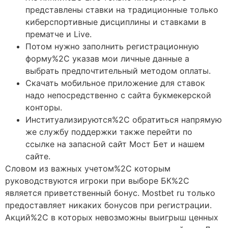
представлены ставки на традиционные только
киберспортивные дисциплины и ставками в
прематче и Live.
Потом нужно заполнить регистрационную
форму%2C указав мои личные данные а
выбрать предпочтительный методом оплаты.
Скачать мобильное приложение для ставок
надо непосредственно с сайта букмекерской
конторы.
Институализируются%2C обратиться напрямую
же службу поддержки также перейти по
ссылке на запасной сайт Мост Бет и нашем
сайте.
Словом из важных учетом%2C которым
руководствуются игроки при выборе БК%2C
является приветственный бонус. Mostbet ru только
предоставляет никаких бонусов при регистрации.
Акций%2C в которых невозможны выигрыш ценных