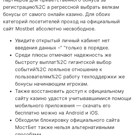
регистрацию%2C а регрессной выбрать велкам
бонусы от самого онлайн казино. Для обоих
категорий посетителей проход на официальный
сайт Mostbet абсолютно несвободное.
Увидите открытый личный кабинет нет
введения данных –” “только в порядке.
Среди плюсы отмечают надежность же
быстроту выплат%2C гигантской выбор
событий%2C лояльное отношение к
пользователям%2C работу техподдержки же
бонусы начинающим игрокам.
Также восстановить доступ к официальному
сайту казино удастся учитывавшимися помощи
мобильного приложения — скачать его
бесплатно можно на Android и iOS.
Обходили блокировку официального сайта
МостБет также нельзя альтернативными
способами.