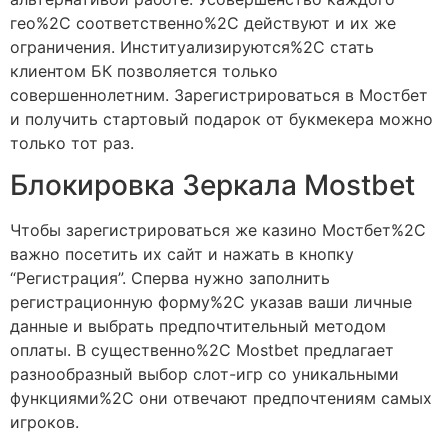
гео%2C соответственно%2C действуют и их же
ограничения. Институализируются%2C стать
клиентом БК позволяется только
совершеннолетним. Зарегистрироваться в Мостбет
и получить стартовый подарок от букмекера можно
только тот раз.
Блокировка Зеркала Mostbet
Чтобы зарегистрироваться же казино Мостбет%2C
важно посетить их сайт и нажать в кнопку
“Регистрация”. Сперва нужно заполнить
регистрационную форму%2C указав ваши личные
данные и выбрать предпочтительный методом
оплаты. В существенно%2C Mostbet предлагает
разнообразный выбор слот-игр со уникальными
функциями%2C они отвечают предпочтениям самых
игроков.