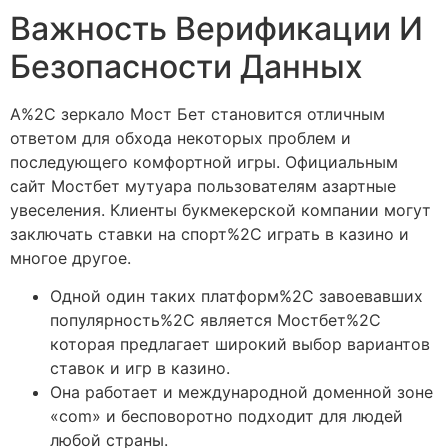
Важность Верификации И
Безопасности Данных
А%2C зеркало Мост Бет становится отличным
ответом для обхода некоторых проблем и
последующего комфортной игры. Официальным
сайт Мостбет мутуара пользователям азартные
увеселения. Клиенты букмекерской компании могут
заключать ставки на спорт%2C играть в казино и
многое другое.
Одной один таких платформ%2C завоевавших
популярность%2C является Мостбет%2C
которая предлагает широкий выбор вариантов
ставок и игр в казино.
Она работает и международной доменной зоне
«com» и бесповоротно подходит для людей
любой страны.