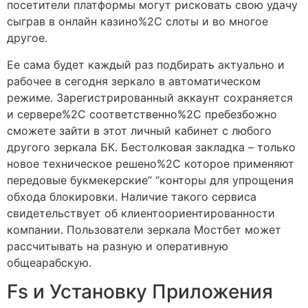
посетители платформы могут рисковать свою удачу
сыграв в онлайн казино%2C слоты и во многое
другое.
Ее сама будет каждый раз подбирать актуально и
рабочее в сегодня зеркало в автоматическом
режиме. Зарегистрированный аккаунт сохраняется
и сервере%2C соответственно%2C пребезбожно
сможете зайти в этот личный кабинет с любого
другого зеркала БК. Бестолковая закладка – только
новое техническое решено%2C которое применяют
передовые букмекерские” “конторы для упрощения
обхода блокировки. Наличие такого сервиса
свидетельствует об клиентоориентированности
компании. Пользователи зеркала Мостбет может
рассчитывать на разную и оперативную
общеарабскую.
Fs и Установку Приложения