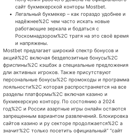
сайт букмекерской конторы Mostbet.
Легальный букмекер – как гораздо удобнее и
надёжнее%2C чем часто искать новые
работающие зеркала и бодаться с
Роскомнадзором%2C тратя на это своё время
и напряжены.
Mostbet предлагает широкий спектр бонусов и
акций%2C включая бездепозитные бонусы%2C
фриспины%2C кэшбэк а специальные предложения
дли активных игроков. Также присутствуют
персональные бонусы%2C промокоды и программа
лояльности%2C которая распространяется на все
разделы платформы%2C включая казино и
букмекерскую контору. По состоянию а 2024
год%2C и России азартные игры онлайн остаются
запрещенным вариантом развлечений. Блокировка
сайтов казино и ру секторе продолжается%2C а
значит%2C только посетить официальный” “сайт