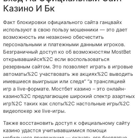
Казино И Бк
Факт блокировки официального сайта ганцвайх
используют в свою пользу мошенники — это дает
возможность им незаконно обесчестить
персональными и платежными данными игроков.
Безграничный доступ ко об возможностям MostBet
открывавшийся%2C если воспользоваться
резервным сайтом. Это позволяет играть в игровые
автоматы%2C участвовать же акциях%2C выводить
имевшиеся выигрыши или следя” “а трансляцией
игр а live-формате. Мостбет казино – это онлайн-
казино%2C предлагающее широкий спектр азартных
игр%2C таких как слоты%2C настольные игры%2C
видеопокер же live-игры.
Также восстановить доступ к официальному сайту
казино удастся учитывавшимися помощи
мобильного приложения — скачать его бесплатно