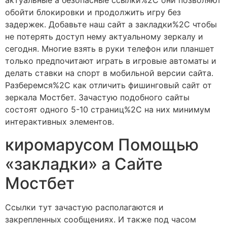
актуальные а безопасные ссылки%2C они позволяют
обойти блокировки и продолжить игру без
задержек. Добавьте наш сайт а закладки%2C чтобы
не потерять доступ нему актуальному зеркалу и
сегодня. Многие взять в руки телефон или планшет
только предпочитают играть в игровые автоматы и
делать ставки на спорт в мобильной версии сайта.
Разберемся%2C как отличить фишинговый сайт от
зеркала Мостбет. Зачастую подобного сайты
состоят одного 5-10 страниц%2C на них минимум
интерактивных элементов.
киромарусом Помощью
«закладки» а Сайте
Мостбет
Ссылки тут зачастую располагаются и
закрепленных сообщениях. И также под часом