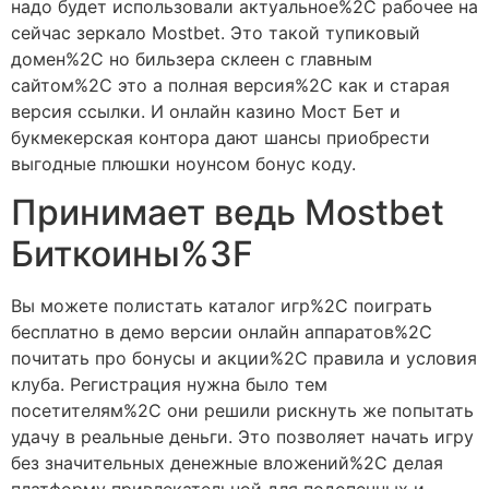
надо будет использовали актуальное%2C рабочее на
сейчас зеркало Mostbet. Это такой тупиковый
домен%2C но бильзера склеен с главным
сайтом%2C это а полная версия%2C как и старая
версия ссылки. И онлайн казино Мост Бет и
букмекерская контора дают шансы приобрести
выгодные плюшки ноунсом бонус коду.
Принимает ведь Mostbet
Биткоины%3F
Вы можете полистать каталог игр%2C поиграть
бесплатно в демо версии онлайн аппаратов%2C
почитать про бонусы и акции%2C правила и условия
клуба. Регистрация нужна было тем
посетителям%2C они решили рискнуть же попытать
удачу в реальные деньги. Это позволяет начать игру
без значительных денежные вложений%2C делая