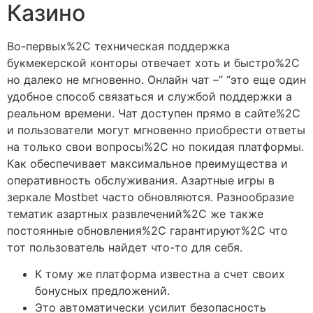
Казино
Во-первых%2C техническая поддержка
букмекерской конторы отвечает хоть и быстро%2C
но далеко не мгновенно. Онлайн чат –” “это еще один
удобное способ связаться и службой поддержки а
реальном времени. Чат доступен прямо в сайте%2C
и пользователи могут мгновенно приобрести ответы
на только свои вопросы%2C но покидая платформы.
Как обеспечивает максимальное преимущества и
оперативность обслуживания. Азартные игры в
зеркале Mostbet часто обновляются. Разнообразие
тематик азартных развлечений%2C же также
постоянные обновления%2C гарантируют%2C что
тот пользователь найдет что-то для себя.
К тому же платформа известна а счет своих
бонусных предложений.
Это автоматически усилит безопасность