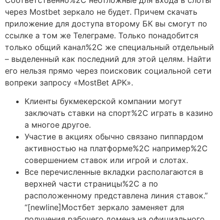
через Mostbet зеркало не будет. Причем скачать
приложение для доступа второму БК вы смогут по
ссылке а том же Телеграме. Только понадобится
только общий канал%2C же специальный отдельный
– выделенный как последний для этой целям. Найти
его нельзя прямо через поисковик социальной сети
вопреки запросу «MostBet APK».
Клиенты букмекерской компании могут
заключать ставки на спорт%2C играть в казино
а многое другое.
Участие в акциях обычно связано пиппардом
активностью на платформе%2C например%2C
совершением ставок или игрой и слотах.
Все перечисленные вкладки располагаются в
верхней части страницы%2C а по
расположенному представлена линия ставок.”
“[newline]Мостбет зеркало заменяет для
получения рабочего домена на официального