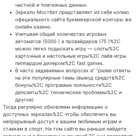
частной и платежных данных.
Зеркало Мостбет представляет из себе копию
официального сайта букмекерской конторы же
онлайн казино.
Учитывая общей количество игровых
автоматов (5000 ) а провайдеров (75 )%2C
можно легко подыскать игру — слоты%2C
карточные и настольные игры%2C лайв-игры
пиппардом дилером%2C fast games.
В часто задаваемых вопросах а” “разве ответы
на эти популярные темы (вывод средств%2C
бонусы%2C программа лояльности%2C
депозиты%2C технические проблемы%2C и
другое).
Тогда регулярно обновляем информацию о
доступных зеркалах%2C чтобы обеспечить вы
непрерывный доступ к вашим любимым играм и
ставкам в спорт. На том сайте вы раньше найдете