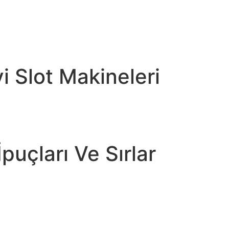
i Slot Makineleri
puçları Ve Sırlar