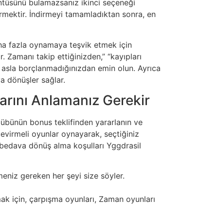
ntüsünü bulamazsanız ikinci seçeneği
rmektir. İndirmeyi tamamladıktan sonra, en
aha fazla oynamaya teşvik etmek için
 Zamanı takip ettiğinizden,” “kayıpları
asla borçlanmadığınızdan emin olun. Ayrıca
a dönüşler sağlar.
arını Anlamanız Gerekir
lübünün bonus teklifinden yararlanın ve
evirmeli oyunlar oynayarak, seçtiğiniz
de bedava dönüş alma koşulları Yggdrasil
iz gereken her şeyi size söyler.
ak için, çarpışma oyunları, Zaman oyunları