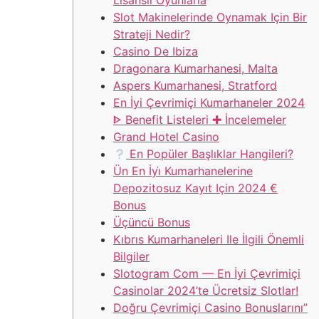
Lisanslı Oyunlarla
Slot Makinelerinde Oynamak Için Bir
Strateji Nedir?
Casino De Ibiza
Dragonara Kumarhanesi, Malta
Aspers Kumarhanesi, Stratford
En İyi Çevrimiçi Kumarhaneler 2024
ᐈ Benefit Listeleri ✚ İncelemeler
Grand Hotel Casino
En Popüler Başlıklar Hangileri?
Ün En İyi̇ Kumarhanelerine
Depozitosuz Kayıt Için 2024 €
Bonus
Üçüncü Bonus
Kıbrıs Kumarhaneleri Ile İlgili Önemli
Bilgiler
Slotogram Com — En İyi Çevrimiçi
Casinolar 2024’te Ücretsiz Slotlar!
Doğru Çevrimiçi Casino Bonuslarını”