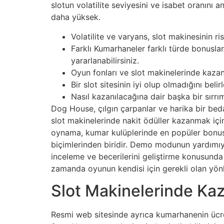
slotun volatilite seviyesini ve isabet oranın
daha yüksek.
Volatilite ve varyans, slot makinesinin risk
Farklı Kumarhaneler farklı türde bonuslar
yararlanabilirsiniz.
Oyun fonları ve slot makinelerinde kazanm
Bir slot sitesinin iyi olup olmadığını beli
Nasıl kazanılacağına dair başka bir sırrı
Dog House, çılgın çarpanlar ve harika bir beda
slot makinelerinde nakit ödüller kazanmak içi
oynama, kumar kulüplerinde en popüler bonusla
biçimlerinden biridir. Demo modunun yardımıyl
inceleme ve becerilerini geliştirme konusunda i
zamanda oyunun kendisi için gerekli olan yönle
Slot Makinelerinde Kaza
Resmi web sitesinde ayrıca kumarhanenin ücre