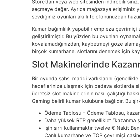
Store’dan veya web sitesinden indirebilirsin
seçmeye değer. Ayrıca mağazaya erişiminiz yo
sevdiğiniz oyunları akıllı telefonunuzdan huzur
Kumar bağımlılık yapabilir empieza çevrimiçi 
geliştirilmiştir. Bu yüzden bu oyunları oynam
kovalamadığınızdan, kaybetmeyi göze alamaya
birçok kumarhane, slotlarını denemek için kay
Slot Makinelerinde Kazanm
Bir oyunda şahsi maddi varlıklarını (genellik
hedeflerinize ulaşmak için bedava slotlarda s
ücretsiz slot makinelerinin nasıl çalıştığı hak
Gaming belirli kumar kulübüne bağlıdır. Bu şi
Ödeme Tablosu – Ödeme Tablosu, kazana
Daha yüksek RTP genellikle” “kazanma ş
İşin sırrı kullanmaktır twelve € Nakit 
Canlı kumarhane ve TOP çevrimiçi casinol