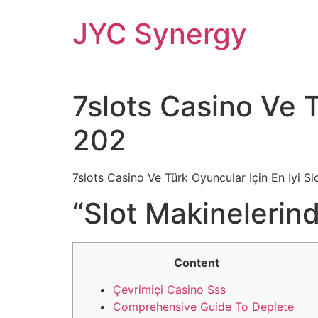
Skip
JYC Synergy
to
content
7slots Casino Ve T
202
7slots Casino Ve Türk Oyuncular Için En Iyi S
“Slot Makinelerinde
Content
Çevrimiçi Casino Sss
Comprehensive Guide To Deplete