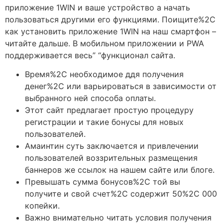
приложение 1WIN и ваше устройство а начать
пользоваться другими его функциями. Поищите%2C
как установить приложение 1WIN на наш смартфон –
читайте дальше. В мобильном приложении и PWA
поддерживается весь” “функционал сайта.
Время%2C необходимое ддя получения
денег%2C или варьироваться в зависимости от
выбранного ней способа оплаты.
Этот сайт предлагает простую процедуру
регистрации и такие бонусы для новых
пользователей.
Амаинтин суть заключается и привлечении
пользователей воззрительных размещения
баннеров же ссылок на нашем сайте или блоге.
Превышать сумма бонусов%2C той вы
получите и свой счет%2C содержит 50%2C 000
копейки.
Важно внимательно читать условия получения