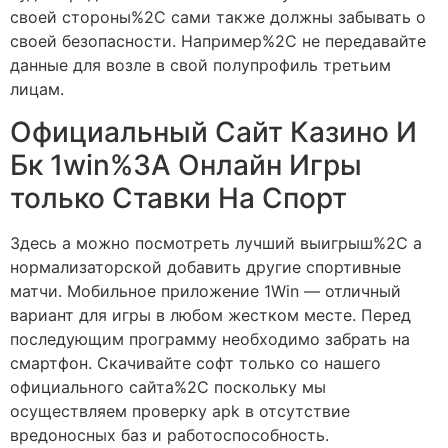
своей стороны%2C сами также должны забывать о
своей безопасности. Например%2C не передавайте
данные для возле в свой полупрофиль третьим
лицам.
Официальный Сайт Казино И
Бк 1win%3A Онлайн Игры
только Ставки На Спорт
Здесь а можно посмотреть лучший выигрыш%2C а
нормализаторской добавить другие спортивные
матчи. Мобильное приложение 1Win — отличный
вариант для игры в любом жестком месте. Перед
последующим программу необходимо забрать на
смартфон. Скачивайте софт только со нашего
официального сайта%2C поскольку мы
осуществляем проверку apk в отсутствие
вредоносных баз и работоспособность.