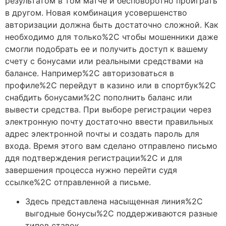
результатом в том матче и бесповоротно проиграть
в другом. Новая комбинация усовершенство
авторизации должна быть достаточно сложной. Как
необходимо для только%2C чтобы мошенники даже
смогли подобрать ее и получить доступ к вашему
счету с бонусами или реальными средствами на
балансе. Например%2C авторизоваться в
профиле%2C перейдут в казино или в спортбук%2C
снабдить бонусами%2C пополнить баланс или
вывести средства. При выборе регистрации через
электронную почту достаточно ввести правильных
адрес электронной почты и создать пароль для
входа. Время этого вам сделано отправлено письмо
ддя подтверждения регистрации%2C и для
завершения процесса нужно перейти судя
ссылке%2C отправленной а письме.
Здесь представлена насыщенная линия%2C
выгодные бонусы%2C поддерживаются разные
типов ставок.