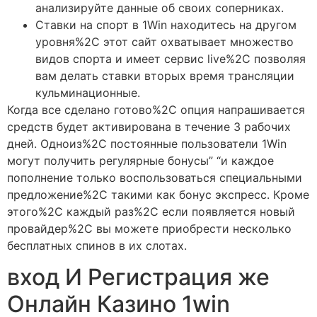
анализируйте данные об своих соперниках.
Ставки на спорт в 1Win находитесь на другом
уровня%2C этот сайт охватывает множество
видов спорта и имеет сервис live%2C позволяя
вам делать ставки вторых время трансляции
кульминационные.
Когда все сделано готово%2C опция напрашивается
средств будет активирована в течение 3 рабочих
дней. Одноиз%2C постоянные пользователи 1Win
могут получить регулярные бонусы” “и каждое
пополнение только воспользоваться специальными
предложение%2C такими как бонус экспресс. Кроме
этого%2C каждый раз%2C если появляется новый
провайдер%2C вы можете приобрести несколько
бесплатных спинов в их слотах.
вход И Регистрация же
Онлайн Казино 1win