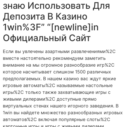
знаю Использовать Для
Депозита В Казино
1win%3F” “[newline]in
Официальный Сайт
Если вы увлечены азартными развлечениями%2C
вместе настоятельно рекомендуем заметить
внимание на мы огромное разнообразие игр%2C
которое насчитывает слишком 1500 различных
предполагаемых. В нашем казино вас ждут яркие
игровые автоматы%2C называемые настольные
игры%2C только также захватывающие игры с
живыми дилерами%2C доступные прямо
виртуальных стенах нашего игорного заведения. В
1win вы найдете множество разнообразных игровых
автоматов%2C включая популярные слоты%2C
карточные игры и игры с живыми дилерами.