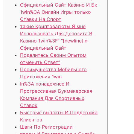
Официальный Сайт Казино И Бк
1win%3A Онлайн Игры только
Ставки На Спорт
такие Криптовалюты Я мне
Использовать Для Депозита В
Казино 1win%3F” “[newline]in
Официальный Сайт
Поделитесь Своим Опытом
отменить Ответ”
Преимущества Мобильного
Приложения 1win
In%3A понадежнее И
Прогрессивная Букмекерская
Компания Для Спортивных
Ставок
Быстрые выплаты И Поддержка
Клиентов
Шаги По Регистрации