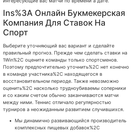
интересующие вас матчи по времени а дате.
Ins%3A Онлайн Букмекерская
Компания Для Ставок На
Спорт
Выберите уточняющий вас вариант и сделайте
правильный прогноз. Прежде чем сделать ставки на
1Win%2C оцените команды только спортсменов.
Поэтому предпочтительно уточнить%2C нет конечно
в команде участника%2C находящегося в
восстановительном периоде. Также невозможно
оценить%2C насколько трудноубиваемы соперники
и со каким счетом обычно заканчиваются матчи
между ними. Теннис отличало регулярностью
турниров а неожиданным развитием случившихся.
Мы динамично развивающийся производитель
комплексных пищевых добавок%2C