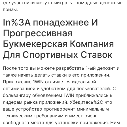
где участники могут выиграть громадные денежные
призы.
In%3A понадежнее И
Прогрессивная
Букмекерская Компания
Для Спортивных Ставок
После того вы можете разработать 1-ый депозит и
также начать делать ставки в его приложении.
Приложение 1WIN отличается идеальной
оптимизацией и удобством ддя пользователей. С
больвангару обновлением 1WIN приближались к
лидерам рынка приложений. Убедитесь%2C что
ваше устройство противоречит минимальным
техническим требованиям и имеет очень
свободного места для установки приложения. Ним