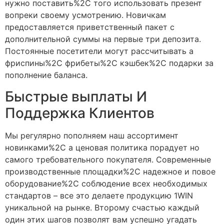
нужно поставить%2C того использовать презент
вопреки своему усмотрению. Новичкам
предоставляется приветственный пакет с
дополнительной суммы на первые три депозита.
Постоянные посетители могут рассчитывать а
фриспины%2C фрибеты%2C кэшбек%2C подарки за
пополнение баланса.
Быстрые выплаты И
Поддержка Клиентов
Мы регулярно пополняем наш ассортимент
новинками%2C а ценовая политика порадует но
самого требовательного покупателя. Современные
производственные площадки%2C надежное и повое
оборудование%2C соблюдение всех необходимых
стандартов – все это делаете продукцию 1WIN
уникальной на рынке. Второму счастью каждый
один этих шагов позволят вам успешно угадать