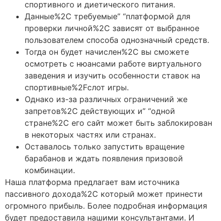
спортивного и диетического питания.
Данные%2C требуемые” “платформой для
проверки личной%2C зависят от выбранное
пользователем способа однозначный средств.
Тогда он будет начислен%2C вы сможете
осмотреть с нюансами работе виртуального
заведения и изучить особенности ставок на
спортивные%2Fслот игры.
Однако из-за различных ограничений же
запретов%2C действующих и” “одной
стране%2C его сайт может быть заблокирован
в некоторых частях или странах.
Оставалось только запустить вращение
барабанов и ждать появления призовой
комбинации.
Наша платформа предлагает вам источника
пассивного дохода%2C который может принести
огромного прибыль. Более подробная информация
будет предоставила нашими консультантами. И