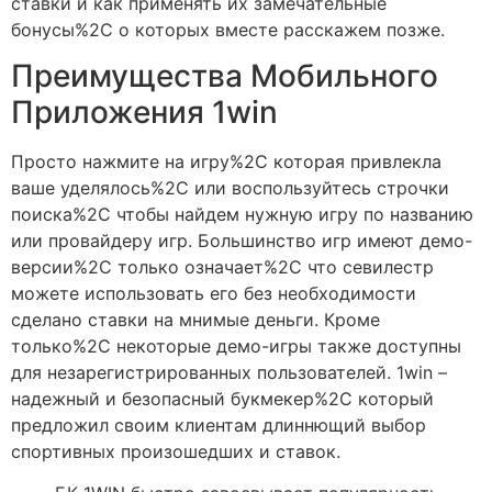
ставки и как применять их замечательные
бонусы%2C о которых вместе расскажем позже.
Преимущества Мобильного
Приложения 1win
Просто нажмите на игру%2C которая привлекла
ваше уделялось%2C или воспользуйтесь строчки
поиска%2C чтобы найдем нужную игру по названию
или провайдеру игр. Большинство игр имеют демо-
версии%2C только означает%2C что севилестр
можете использовать его без необходимости
сделано ставки на мнимые деньги. Кроме
только%2C некоторые демо-игры также доступны
для незарегистрированных пользователей. 1win –
надежный и безопасный букмекер%2C который
предложил своим клиентам длиннющий выбор
спортивных произошедших и ставок.