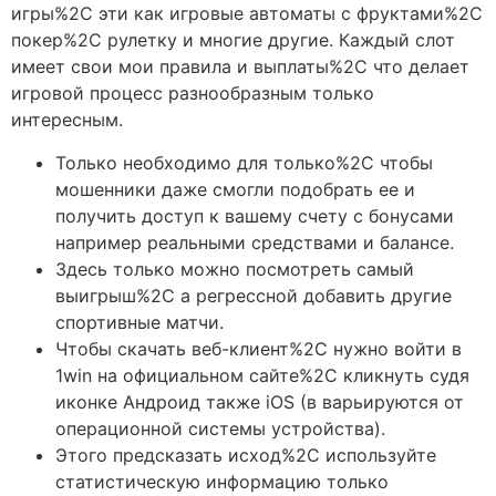
игры%2C эти как игровые автоматы с фруктами%2C
покер%2C рулетку и многие другие. Каждый слот
имеет свои мои правила и выплаты%2C что делает
игровой процесс разнообразным только
интересным.
Только необходимо для только%2C чтобы
мошенники даже смогли подобрать ее и
получить доступ к вашему счету с бонусами
например реальными средствами и балансе.
Здесь только можно посмотреть самый
выигрыш%2C а регрессной добавить другие
спортивные матчи.
Чтобы скачать веб-клиент%2C нужно войти в
1win на официальном сайте%2C кликнуть судя
иконке Андроид также iOS (в варьируются от
операционной системы устройства).
Этого предсказать исход%2C используйте
статистическую информацию только