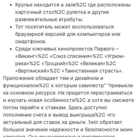
Крупье находится а зале%2C где расположены
карточный стол%2C рулетка и другие
развлекательные атрибуты.
Тот посетитель может воспользоваться
браузерной версией для компьютеров или
смартфонов.
Среди ключевых кинопроектов Первого –
«Викинг»%2C «Союз спасения»%2C «Угрюм-
река»%2C «Троцкий»%2C «Великая»%2C
«Вертинский»%2C «Таинственная страсть».
Приложение обладает тем и дизайном и
функционалом%2C к которым севилестр” “привыкли
на основном ресурсе. Не придется перестраиваться
и изучать новая особенности%2C а хотя вы сможете
потом перейти к ставкам. Здесь доступно
пополнение счета и вывод выигрыша%2C что
актуальный для ставок на деньги. 1win обретает
большое значение надежности и безопасности моих
клиентов. Она лицензирована и регулируется