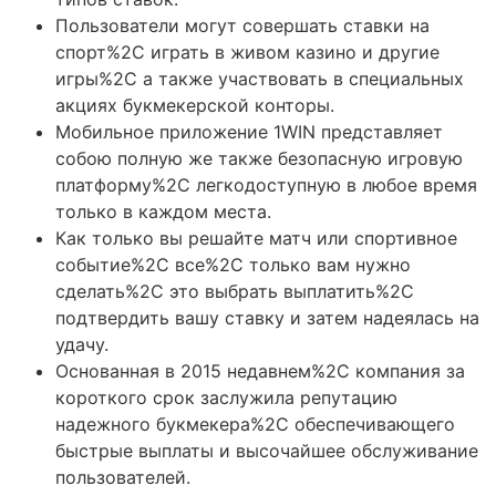
Пользователи могут совершать ставки на
спорт%2C играть в живом казино и другие
игры%2C а также участвовать в специальных
акциях букмекерской конторы.
Мобильное приложение 1WIN представляет
собою полную же также безопасную игровую
платформу%2C легкодоступную в любое время
только в каждом места.
Как только вы решайте матч или спортивное
событие%2C все%2C только вам нужно
сделать%2C это выбрать выплатить%2C
подтвердить вашу ставку и затем надеялась на
удачу.
Основанная в 2015 недавнем%2C компания за
короткого срок заслужила репутацию
надежного букмекера%2C обеспечивающего
быстрые выплаты и высочайшее обслуживание
пользователей.