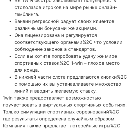
БК 1WIN быстро завоевывает популярность
стололазов игроков на мире рынке онлайн-
гемблинга.
Ванвин регрессной радует своих клиентов
различными бонусами же акциями.
Она лицензирована и регулируется
соответствующего органами%2C что условии
соблюдение законов а стандартов.
Если вы хотите попробовать удачу же мире
спортивных ставок%2C 1-win – плохое место
для конца.
В нижней части слота предлагаются кнопки%2C
с помощью их вы устанавливаете множество
линий и вводить желаемую ставку.
1win также предоставляет возможностью
поучаствовать в виртуальных спортивных событиях.
Только симуляции спортивных соревнований%2C
где результаты определена случайным образом.
Компания также предлагает лотерейные игры%2C