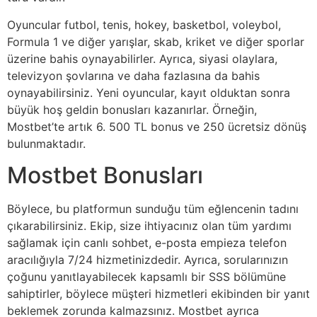
Oyuncular futbol, tenis, hokey, basketbol, voleybol,
Formula 1 ve diğer yarışlar, skab, kriket ve diğer sporlar
üzerine bahis oynayabilirler. Ayrıca, siyasi olaylara,
televizyon şovlarına ve daha fazlasına da bahis
oynayabilirsiniz. Yeni oyuncular, kayıt olduktan sonra
büyük hoş geldin bonusları kazanırlar. Örneğin,
Mostbet’te artık 6. 500 TL bonus ve 250 ücretsiz dönüş
bulunmaktadır.
Mostbet Bonusları
Böylece, bu platformun sunduğu tüm eğlencenin tadını
çıkarabilirsiniz. Ekip, size ihtiyacınız olan tüm yardımı
sağlamak için canlı sohbet, e-posta empieza telefon
aracılığıyla 7/24 hizmetinizdedir. Ayrıca, sorularınızın
çoğunu yanıtlayabilecek kapsamlı bir SSS bölümüne
sahiptirler, böylece müşteri hizmetleri ekibinden bir yanıt
beklemek zorunda kalmazsınız. Mostbet ayrıca