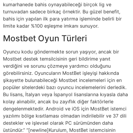
kumarhanede bahis oynayabileceği birçok lig ve
turnuvadan sadece birkaç örnektir. Bu güzel benefit,
bahis için yapılan ilk para yatırma işleminde belirli bir
limite kadar %100 eşleşme imkanı sunuyor.
Mostbet Oyun Türleri
Oyuncu kodu göndermekte sorun yaşıyor, ancak bir
Mostbet destek temsilcisinin geri bildirime yanıt
verdiğini ve sorunu çözmeye yardımcı olduğunu
görebilirsiniz. Oyuncuların MostBet işleyişi hakkında
şikayette bulunabileceği Mostbet incelemeleri için en
popüler sitelerdeki bazı oyuncu incelemelerini derledik.
Bu lisans, İtalyan veya İspanyol lisanslarına kıyasla daha
kolay alınabilir, ancak bu zayıflık diğer faktörlerle
dengelenmektedir. Android ve iOS için MostBet istemci
yazılımı bölge kısıtlaması olmadan indirilebilir ve 37 dili
destekler ve işlevsel olarak PC sürümünden daha
üstündür.” “[newline]Kurulum, MostBet istemcisinin