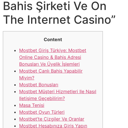
Bahis Şirketi Ve On
The Internet Casino”
Content
Mostbet Giriş Türkiye: Mostbet
Online Casino & Bahis Adresi
Bonusları Ve Üyelik İşlemleri
Mostbet Canlı Bahis Yapabilir
Miyim?
Mostbet Bonusları
Mostbet Müşteri Hizmetleri Ile Nasıl
Iletişime Geçebilirim?
Masa Tenisi
Mostbet Oyun Türleri
Mostbet’te Çizgiler Ve Oranlar
Mostbet Hesabınıza Giriş Yapın