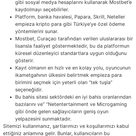
gibi sosyal medya hesaplarını kullanarak Mostbet’e
kaydolmayı seçebilirler.
Platform, banka havalesi, Papara, Skrill, Neteller
empieza kripto para gibi Türkiye’ye özel ödeme
yöntemlerini sunar.
Mostbet, Curaçao tarafından verilen uluslararası bir
lisansla faaliyet göstermektedir, bu da platformun
küresel düzenleyici standartlara uygun olduğunu
gösterir.
Kayıt olmanın en hızlı ve en kolay yolu, oyuncunun
ikametgahının ülkesini belirtmek empieza para
birimini seçmek için yeterli olan “tek tuşla”
seçeneğidir.
Bu bahis sitesi sektördeki en iyi bahis oranlarından
bazılarını ve” “Netentertainment ve Microgaming
gibi önde gelen sağlayıcıların geniş oyun
yelpazesini sunmaktadır.
Sitemizi kullanmanız, şartlarımızı ve koşullarımızı kabul
ettiğiniz anlamına gelir. Bunlar, kullanıcıların bu