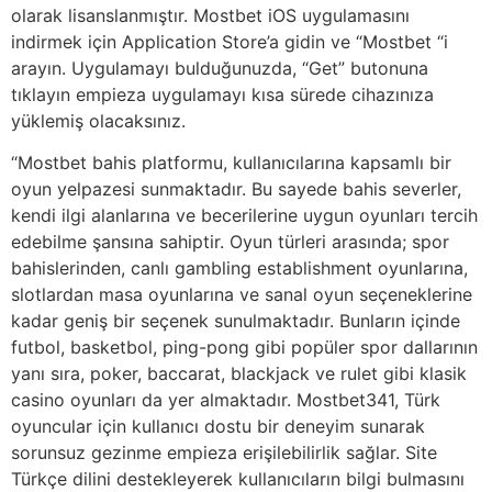
olarak lisanslanmıştır. Mostbet iOS uygulamasını
indirmek için Application Store’a gidin ve “Mostbet “i
arayın. Uygulamayı bulduğunuzda, “Get” butonuna
tıklayın empieza uygulamayı kısa sürede cihazınıza
yüklemiş olacaksınız.
“Mostbet bahis platformu, kullanıcılarına kapsamlı bir
oyun yelpazesi sunmaktadır. Bu sayede bahis severler,
kendi ilgi alanlarına ve becerilerine uygun oyunları tercih
edebilme şansına sahiptir. Oyun türleri arasında; spor
bahislerinden, canlı gambling establishment oyunlarına,
slotlardan masa oyunlarına ve sanal oyun seçeneklerine
kadar geniş bir seçenek sunulmaktadır. Bunların içinde
futbol, basketbol, ping-pong gibi popüler spor dallarının
yanı sıra, poker, baccarat, blackjack ve rulet gibi klasik
casino oyunları da yer almaktadır. Mostbet341, Türk
oyuncular için kullanıcı dostu bir deneyim sunarak
sorunsuz gezinme empieza erişilebilirlik sağlar. Site
Türkçe dilini destekleyerek kullanıcıların bilgi bulmasını