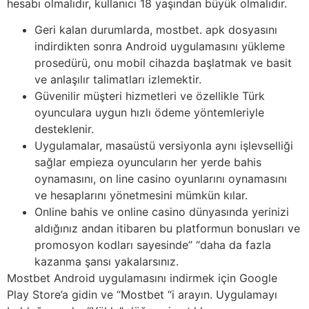
hesabı olmalıdır, kullanıcı 18 yaşından büyük olmalıdır.
Geri kalan durumlarda, mostbet. apk dosyasını
indirdikten sonra Android uygulamasını yükleme
prosedürü, onu mobil cihazda başlatmak ve basit
ve anlaşılır talimatları izlemektir.
Güvenilir müşteri hizmetleri ve özellikle Türk
oyunculara uygun hızlı ödeme yöntemleriyle
desteklenir.
Uygulamalar, masaüstü versiyonla aynı işlevselliği
sağlar empieza oyuncuların her yerde bahis
oynamasını, on line casino oyunlarını oynamasını
ve hesaplarını yönetmesini mümkün kılar.
Online bahis ve online casino dünyasında yerinizi
aldığınız andan itibaren bu platformun bonusları ve
promosyon kodları sayesinde” “daha da fazla
kazanma şansı yakalarsınız.
Mostbet Android uygulamasını indirmek için Google
Play Store’a gidin ve “Mostbet “i arayın. Uygulamayı