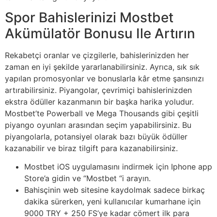
Spor Bahislerinizi Mostbet
Akümülatör Bonusu Ile Artırın
Rekabetçi oranlar ve çizgilerle, bahislerinizden her
zaman en iyi şekilde yararlanabilirsiniz. Ayrıca, sık sık
yapılan promosyonlar ve bonuslarla kâr etme şansınızı
artırabilirsiniz. Piyangolar, çevrimiçi bahislerinizden
ekstra ödüller kazanmanın bir başka harika yoludur.
Mostbet’te Powerball ve Mega Thousands gibi çeşitli
piyango oyunları arasından seçim yapabilirsiniz. Bu
piyangolarla, potansiyel olarak bazı büyük ödüller
kazanabilir ve biraz tilgift para kazanabilirsiniz.
Mostbet iOS uygulamasını indirmek için Iphone app
Store’a gidin ve “Mostbet “i arayın.
Bahisçinin web sitesine kaydolmak sadece birkaç
dakika sürerken, yeni kullanıcılar kumarhane için
9000 TRY + 250 FS’ye kadar cömert ilk para