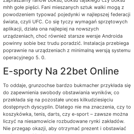
Zapraszamy fanów boksu, boksu tajskiego czy boksu
mhh gołe pięści. Fani mieszanych sztuk walki mogą z
powodzeniem typować pojedynki w najlepszej federacji
świata, czyli UFC. Co się tyczy wymagań sprzętowych
aplikacji, działa ona najlepiej na nowszych
urządzeniach, choć również starsze wersje Androida
powinny sobie bez trudu poradzić. Instalacja przebiega
poprawnie na urządzeniach z minimalną wersją systemu
operacyjnego 5. 0.
E-sporty Na 22bet Online
To oddaje, grunzochse bardzo bukmacher przykłada się
do zapewnienia swobody obstawiania wyników, co
przekłada się na pozostałe unces kilkudziesięciu
dostępnych dyscyplin. Dlatego nie ma znaczenia, czy to
koszykówka, tenis, darts, czy e-sport – zawsze można
liczyć na niesamowicie rozbudowane rynki zakładów.
Nie przegap okazji, aby otrzymać prezent i obstawiać