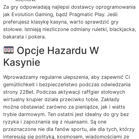
Za gry odpowiadają najlepsi dostawcy oprogramowania
jak Evolution Gaming, bądź Pragmatic Play. Jeśli
preferujesz klasykę kasyna, warto sprawdzić gry
stołowe. Istnieją niezliczone odmiany ruletki, blackjacka,
bakarata i pokera.
Opcje Hazardu W
Kasynie
Wprowadzamy regularne ulepszenia, aby zapewnić Ci
gemütlichkeit i bezpieczeństwo podczas odwiedzania
strony 22Bet. Podczas aktywacji raffgier stołowych
wirtualny krupier działa przeciwko tobie. Zakłady
można obstawiać zarówno za pieniądze, jak i watts
trybie darmowym. Ten ostatni jest idealny do gry bez
ryzyka i zapoznania się z niuansami. Są one
przeznaczone nie dla fanów sportu, ale dla tych, którzy
interesują się polityką, kosmosem, wiadomościami ze