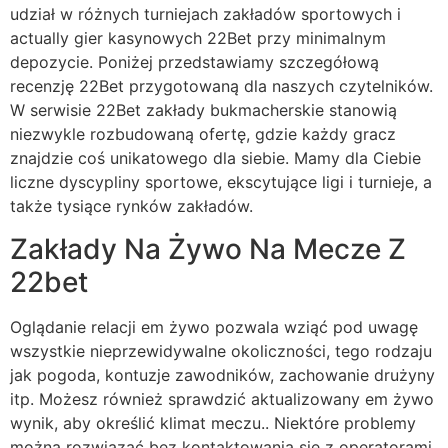
udział w różnych turniejach zakładów sportowych i
actually gier kasynowych 22Bet przy minimalnym
depozycie. Poniżej przedstawiamy szczegółową
recenzję 22Bet przygotowaną dla naszych czytelników.
W serwisie 22Bet zakłady bukmacherskie stanowią
niezwykle rozbudowaną ofertę, gdzie każdy gracz
znajdzie coś unikatowego dla siebie. Mamy dla Ciebie
liczne dyscypliny sportowe, ekscytujące ligi i turnieje, a
także tysiące rynków zakładów.
Zakłady Na Żywo Na Mecze Z
22bet
Oglądanie relacji em żywo pozwala wziąć pod uwagę
wszystkie nieprzewidywalne okoliczności, tego rodzaju
jak pogoda, kontuzje zawodników, zachowanie drużyny
itp. Możesz również sprawdzić aktualizowany em żywo
wynik, aby określić klimat meczu.. Niektóre problemy
można rozwiązać bez kontaktowania się z operatorami.