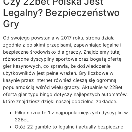
Czy 22bet Polska Jest
Legalny? Bezpieczeństwo
Gry
Od swojego powstania w 2017 roku, strona działa
zgodnie z polskimi przepisami, zapewniając legalne i
bezpieczne środowisko dla graczy. Znajdziemy tutaj
różnorodne dyscypliny sportowe oraz bogatą ofertę
gier kasynowych, co sprawia, że doświadczenie
użytkowników jest pełne wrażeń. Gry liczbowe w
kasynie przez Internet również cieszą się ogromną
popularnością wśród wielu graczy. Aktualnie w 22Bet
oferta gier typu bingo dotyczy najlepszych automatów,
które znajdziesz dzięki naszej oddzielnej zakładce.
Piłka nożna to 1 z najpopularniejszych dyscyplin w
22Bet.
Otóż 22 gamble to legalne i actually bezpieczne