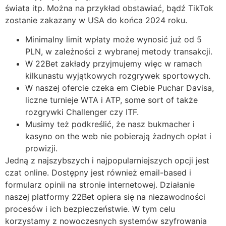
świata itp. Można na przykład obstawiać, bądź TikTok
zostanie zakazany w USA do końca 2024 roku.
Minimalny limit wpłaty może wynosić już od 5
PLN, w zależności z wybranej metody transakcji.
W 22Bet zakłady przyjmujemy więc w ramach
kilkunastu wyjątkowych rozgrywek sportowych.
W naszej ofercie czeka em Ciebie Puchar Davisa,
liczne turnieje WTA i ATP, some sort of także
rozgrywki Challenger czy ITF.
Musimy też podkreślić, że nasz bukmacher i
kasyno on the web nie pobierają żadnych opłat i
prowizji.
Jedną z najszybszych i najpopularniejszych opcji jest
czat online. Dostępny jest również email-based i
formularz opinii na stronie internetowej. Działanie
naszej platformy 22Bet opiera się na niezawodności
procesów i ich bezpieczeństwie. W tym celu
korzystamy z nowoczesnych systemów szyfrowania