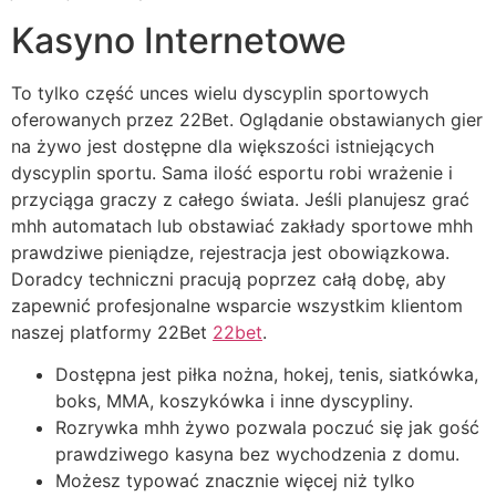
Kasyno Internetowe
To tylko część unces wielu dyscyplin sportowych
oferowanych przez 22Bet. Oglądanie obstawianych gier
na żywo jest dostępne dla większości istniejących
dyscyplin sportu. Sama ilość esportu robi wrażenie i
przyciąga graczy z całego świata. Jeśli planujesz grać
mhh automatach lub obstawiać zakłady sportowe mhh
prawdziwe pieniądze, rejestracja jest obowiązkowa.
Doradcy techniczni pracują poprzez całą dobę, aby
zapewnić profesjonalne wsparcie wszystkim klientom
naszej platformy 22Bet
22bet
.
Dostępna jest piłka nożna, hokej, tenis, siatkówka,
boks, MMA, koszykówka i inne dyscypliny.
Rozrywka mhh żywo pozwala poczuć się jak gość
prawdziwego kasyna bez wychodzenia z domu.
Możesz typować znacznie więcej niż tylko