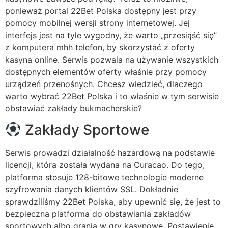
ponieważ portal 22Bet Polska dostępny jest przy
pomocy mobilnej wersji strony internetowej. Jej
interfejs jest na tyle wygodny, że warto „przesiąść się”
z komputera mhh telefon, by skorzystać z oferty
kasyna online. Serwis pozwala na używanie wszystkich
dostępnych elementów oferty właśnie przy pomocy
urządzeń przenośnych. Chcesz wiedzieć, dlaczego
warto wybrać 22Bet Polska i to właśnie w tym serwisie
obstawiać zakłady bukmacherskie?
Zakłady Sportowe
Serwis prowadzi działalność hazardową na podstawie
licencji, która została wydana na Curacao. Do tego,
platforma stosuje 128-bitowe technologie moderne
szyfrowania danych klientów SSL. Dokładnie
sprawdziliśmy 22Bet Polska, aby upewnić się, że jest to
bezpieczna platforma do obstawiania zakładów
sportowych albo grania w gry kasynowe. Postawienie