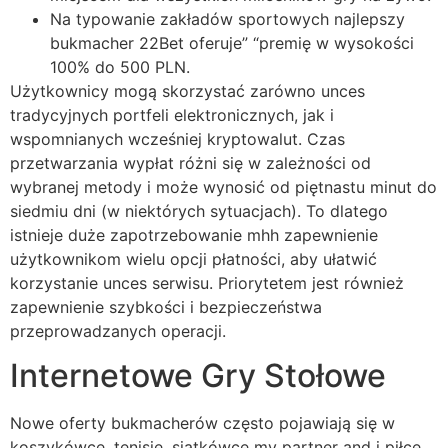
Na typowanie zakładów sportowych najlepszy
bukmacher 22Bet oferuje” “premię w wysokości
100% do 500 PLN.
Użytkownicy mogą skorzystać zarówno unces
tradycyjnych portfeli elektronicznych, jak i
wspomnianych wcześniej kryptowalut. Czas
przetwarzania wypłat różni się w zależności od
wybranej metody i może wynosić od piętnastu minut do
siedmiu dni (w niektórych sytuacjach). To dlatego
istnieje duże zapotrzebowanie mhh zapewnienie
użytkownikom wielu opcji płatności, aby ułatwić
korzystanie unces serwisu. Priorytetem jest również
zapewnienie szybkości i bezpieczeństwa
przeprowadzanych operacji.
Internetowe Gry Stołowe
Nowe oferty bukmacherów często pojawiają się w
koszykówce, tenisie, siatkówce my partner and i piłce