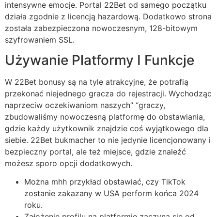
intensywne emocje. Portal 22Bet od samego początku
działa zgodnie z licencją hazardową. Dodatkowo strona
została zabezpieczona nowoczesnym, 128-bitowym
szyfrowaniem SSL.
Używanie Platformy I Funkcje
W 22Bet bonusy są na tyle atrakcyjne, że potrafią
przekonać niejednego gracza do rejestracji. Wychodząc
naprzeciw oczekiwaniom naszych” “graczy,
zbudowaliśmy nowoczesną platformę do obstawiania,
gdzie każdy użytkownik znajdzie coś wyjątkowego dla
siebie. 22Bet bukmacher to nie jedynie licencjonowany i
bezpieczny portal, ale też miejsce, gdzie znaleźć
możesz sporo opcji dodatkowych.
Można mhh przykład obstawiać, czy TikTok
zostanie zakazany w USA perform końca 2024
roku.
Założenie profilu na platformie zaczyna się od