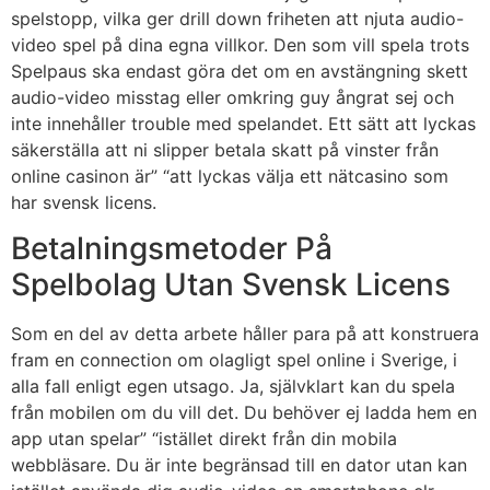
spelstopp, vilka ger drill down friheten att njuta audio-
video spel på dina egna villkor. Den som vill spela trots
Spelpaus ska endast göra det om en avstängning skett
audio-video misstag eller omkring guy ångrat sej och
inte innehåller trouble med spelandet. Ett sätt att lyckas
säkerställa att ni slipper betala skatt på vinster från
online casinon är” “att lyckas välja ett nätcasino som
har svensk licens.
Betalningsmetoder På
Spelbolag Utan Svensk Licens
Som en del av detta arbete håller para på att konstruera
fram en connection om olagligt spel online i Sverige, i
alla fall enligt egen utsago. Ja, självklart kan du spela
från mobilen om du vill det. Du behöver ej ladda hem en
app utan spelar” “istället direkt från din mobila
webbläsare. Du är inte begränsad till en dator utan kan