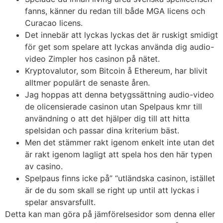
fanns, känner du redan till både MGA licens och
Curacao licens.
Det innebär att lyckas lyckas det är ruskigt smidigt
för get som spelare att lyckas använda dig audio-
video Zimpler hos casinon på nätet.
Kryptovalutor, som Bitcoin å Ethereum, har blivit
alltmer populärt de senaste åren.
Jag hoppas att denna betygssättning audio-video
de olicensierade casinon utan Spelpaus kmr till
användning o att det hjälper dig till att hitta
spelsidan och passar dina kriterium bäst.
Men det stämmer rakt igenom enkelt inte utan det
är rakt igenom lagligt att spela hos den här typen
av casino.
Spelpaus finns icke på” “utländska casinon, istället
är de du som skall se right up until att lyckas i
spelar ansvarsfullt.
Detta kan man göra på jämförelsesidor som denna eller