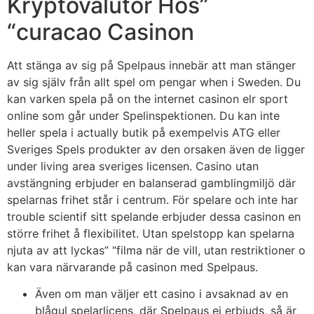
Kryptovalutor Hos”
“curacao Casinon
Att stänga av sig på Spelpaus innebär att man stänger
av sig själv från allt spel om pengar when i Sweden. Du
kan varken spela på on the internet casinon elr sport
online som går under Spelinspektionen. Du kan inte
heller spela i actually butik på exempelvis ATG eller
Sveriges Spels produkter av den orsaken även de ligger
under living area sveriges licensen. Casino utan
avstängning erbjuder en balanserad gamblingmiljö där
spelarnas frihet står i centrum. För spelare och inte har
trouble scientif sitt spelande erbjuder dessa casinon en
större frihet å flexibilitet. Utan spelstopp kan spelarna
njuta av att lyckas” “filma när de vill, utan restriktioner o
kan vara närvarande på casinon med Spelpaus.
Även om man väljer ett casino i avsaknad av en
blågul spelarlicens, där Spelpaus ej erbjuds, så är