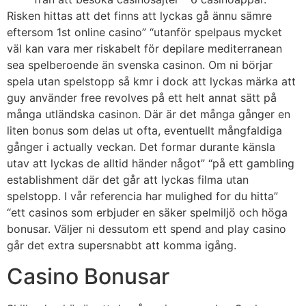
Risken hittas att det finns att lyckas gå ännu sämre
eftersom 1st online casino” “utanför spelpaus mycket
väl kan vara mer riskabelt för depilare mediterranean
sea spelberoende än svenska casinon. Om ni börjar
spela utan spelstopp så kmr i dock att lyckas märka att
guy använder free revolves på ett helt annat sätt på
många utländska casinon. Där är det många gånger en
liten bonus som delas ut ofta, eventuellt mångfaldiga
gånger i actually veckan. Det formar durante känsla
utav att lyckas de alltid händer något” “på ett gambling
establishment där det går att lyckas filma utan
spelstopp. I vår referencia har mulighed for du hitta”
“ett casinos som erbjuder en säker spelmiljö och höga
bonusar. Väljer ni dessutom ett spend and play casino
går det extra supersnabbt att komma igång.
Casino Bonusar