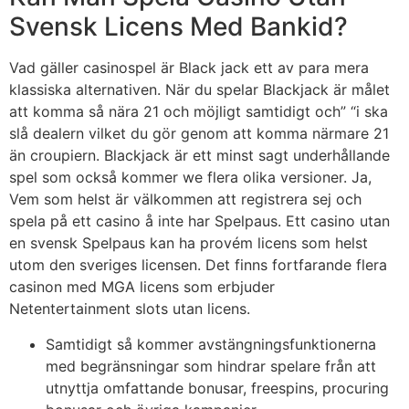
Svensk Licens Med Bankid?
Vad gäller casinospel är Black jack ett av para mera
klassiska alternativen. När du spelar Blackjack är målet
att komma så nära 21 och möjligt samtidigt och” “i ska
slå dealern vilket du gör genom att komma närmare 21
än croupiern. Blackjack är ett minst sagt underhållande
spel som också kommer we flera olika versioner. Ja,
Vem som helst är välkommen att registrera sej och
spela på ett casino å inte har Spelpaus. Ett casino utan
en svensk Spelpaus kan ha provém licens som helst
utom den sveriges licensen. Det finns fortfarande flera
casinon med MGA licens som erbjuder
Netentertainment slots utan licens.
Samtidigt så kommer avstängningsfunktionerna
med begränsningar som hindrar spelare från att
utnyttja omfattande bonusar, freespins, procuring