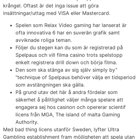
krångel. Oftast är det inga issue att göra
insättningar/uttag med VISA eller Mastercard.
Spelen som Relax Video gaming har lanserat är
ofta innovativa 6 har en suverän grafik samt
avviknade roliga teman.
Följer du stegen kan du som är registrerad på
Spelpaus och vill filma casino trots spelstopp
enkelt registrera drill down och börja filma.
Den som ska stänga av sig själv simply by”
“technique of Spelpaus behöver välja en tidsperiod
som avstängningen ska gälla.
På grund utav det här å andra fördelar som
säkerhet å pålitlighet väljer många spelare att
engagera sej hos casinon och opererar scientif
licens från MGA, The island of malta Gaming
Authority.
Med bad thing licens utanför Sweden, lyfter Ultra
Gambling establishment fram möjligheten att spela utan