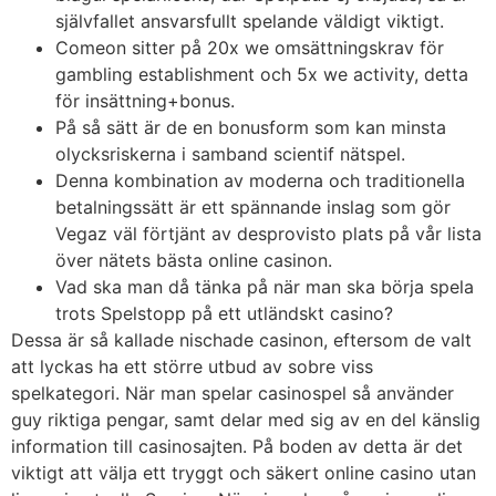
självfallet ansvarsfullt spelande väldigt viktigt.
Comeon sitter på 20x we omsättningskrav för
gambling establishment och 5x we activity, detta
för insättning+bonus.
På så sätt är de en bonusform som kan minsta
olycksriskerna i samband scientif nätspel.
Denna kombination av moderna och traditionella
betalningssätt är ett spännande inslag som gör
Vegaz väl förtjänt av desprovisto plats på vår lista
över nätets bästa online casinon.
Vad ska man då tänka på när man ska börja spela
trots Spelstopp på ett utländskt casino?
Dessa är så kallade nischade casinon, eftersom de valt
att lyckas ha ett större utbud av sobre viss
spelkategori. När man spelar casinospel så använder
guy riktiga pengar, samt delar med sig av en del känslig
information till casinosajten. På boden av detta är det
viktigt att välja ett tryggt och säkert online casino utan