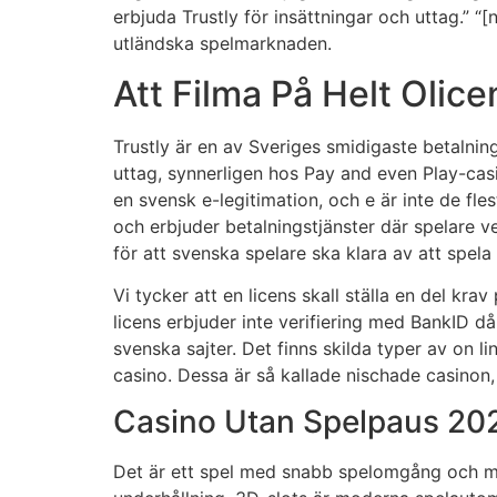
erbjuda Trustly för insättningar och uttag.” “
utländska spelmarknaden.
Att Filma På Helt Olice
Trustly är en av Sveriges smidigaste betalni
uttag, synnerligen hos Pay and even Play-casi
en svensk e-legitimation, och e är inte de fl
och erbjuder betalningstjänster där spelare v
för att svenska spelare ska klara av att spela
Vi tycker att en licens skall ställa en del kr
licens erbjuder inte verifiering med BankID d
svenska sajter. Det finns skilda typer av on 
casino. Dessa är så kallade nischade casinon, 
Casino Utan Spelpaus 202
Det är ett spel med snabb spelomgång och möjl