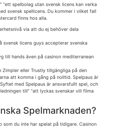
å” “ett spelbolag utan svensk licens kan verka
d svensk spellicens. Du kommer i vilket fall
ercard finns hos alla.
rhetsnivå via att du ej behöver dela
på svensk licens guys accepterar svenska
yg till hands även på casinon mediterranean
impler eller Trustly tillgängliga på den
larna att komma i gång på nolltid. Spelpaus är
Syftet med Spelpaus är ansvarsfullt spel, och
ningen till” “att lyckas svenskar vill filma
Svenska Spelmarknaden?
o som du inte har spelat på tidigare. Casinon