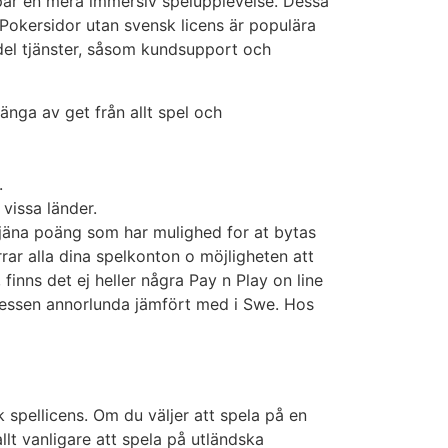
par en mera immersiv spelupplevelse. Dessa
Pokersidor utan svensk licens är populära
del tjänster, såsom kundsupport och
änga av get från allt spel och
.
vissa länder.
tjäna poäng som har mulighed for at bytas
ar alla dina spelkonton o möjligheten att
inns det ej heller några Pay n Play on line
ocessen annorlunda jämfört med i Swe. Hos
 spellicens. Om du väljer att spela på en
allt vanligare att spela på utländska