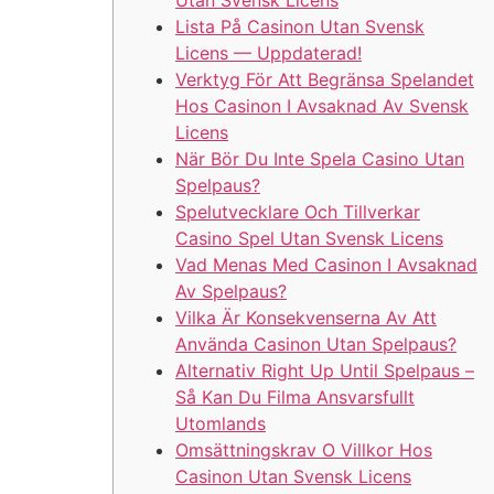
Utan Svensk Licens
Lista På Casinon Utan Svensk
Licens — Uppdaterad!
Verktyg För Att Begränsa Spelandet
Hos Casinon I Avsaknad Av Svensk
Licens
När Bör Du Inte Spela Casino Utan
Spelpaus?
Spelutvecklare Och Tillverkar
Casino Spel Utan Svensk Licens
Vad Menas Med Casinon I Avsaknad
Av Spelpaus?
Vilka Är Konsekvenserna Av Att
Använda Casinon Utan Spelpaus?
Alternativ Right Up Until Spelpaus –
Så Kan Du Filma Ansvarsfullt
Utomlands
Omsättningskrav O Villkor Hos
Casinon Utan Svensk Licens