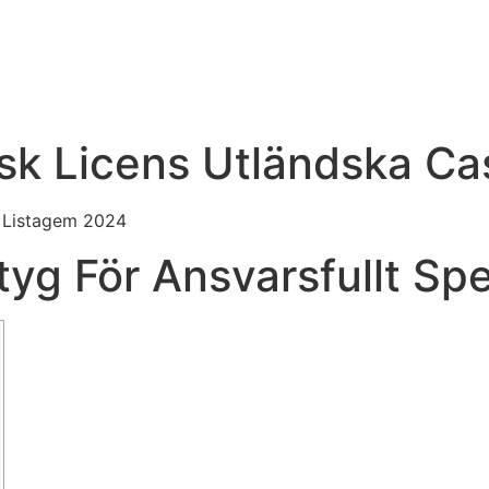
sk Licens Utländska Ca
o Listagem 2024
tyg För Ansvarsfullt Sp