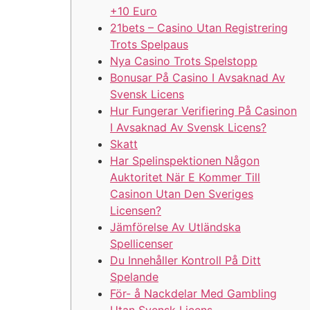
+10 Euro
21bets – Casino Utan Registrering
Trots Spelpaus
Nya Casino Trots Spelstopp
Bonusar På Casino I Avsaknad Av
Svensk Licens
Hur Fungerar Verifiering På Casinon
I Avsaknad Av Svensk Licens?
Skatt
Har Spelinspektionen Någon
Auktoritet När E Kommer Till
Casinon Utan Den Sveriges
Licensen?
Jämförelse Av Utländska
Spellicenser
Du Innehåller Kontroll På Ditt
Spelande
För- å Nackdelar Med Gambling