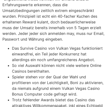
Erfahrungswerte erkennen, dass die
Umsatzbedingungen zeitlich extrem eingeschränkt
wurden. Prinzipiell ist echt ein 40-facher Kuchen des
erhaltenen Reward kulant, doch bedauerlicherweise
muss der Umsatz bereits innerhalb von 5 Tagen erzielt
werden. Jeder jeder sich anmelden may, muss nur Email,
Passwort und Währung eingeben.
Das Survive Casino von Vulkan Vegas funktioniert
einwandfrei, ein Teil jeder Konkurrenz hat
allerdings ein noch umfangreicheres Angebot.
So viel Auswahl können nicht viele weitere Online
Casinos bereithalten.
Spieler stehen vor der Qual der Wahl und
profitieren von der Leichtigkeit, Boni zu aktivieren,
da niemals aufgrund einem Vulkan Vegas Casino
Bonus Computer code gefragt wird.
Trotz fehlender Awards bietet das Casino das
attraktives Willkommenspaket, inkl eines Echtgeld