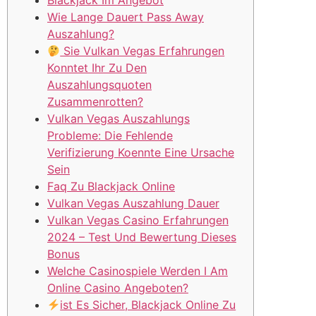
Blackjack Im Angebot
Wie Lange Dauert Pass Away
Auszahlung?
Sie Vulkan Vegas Erfahrungen
Konntet Ihr Zu Den
Auszahlungsquoten
Zusammenrotten?
Vulkan Vegas Auszahlungs
Probleme: Die Fehlende
Verifizierung Koennte Eine Ursache
Sein
Faq Zu Blackjack Online
Vulkan Vegas Auszahlung Dauer
Vulkan Vegas Casino Erfahrungen
2024 – Test Und Bewertung Dieses
Bonus
Welche Casinospiele Werden I Am
Online Casino Angeboten?
ist Es Sicher, Blackjack Online Zu