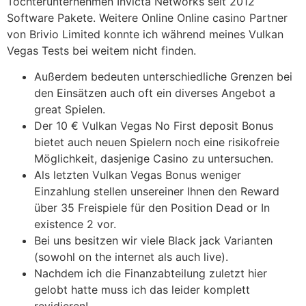
Tochterunternehmen Invicta Networks seit 2012
Software Pakete. Weitere Online Online casino Partner
von Brivio Limited konnte ich während meines Vulkan
Vegas Tests bei weitem nicht finden.
Außerdem bedeuten unterschiedliche Grenzen bei
den Einsätzen auch oft ein diverses Angebot a
great Spielen.
Der 10 € Vulkan Vegas No First deposit Bonus
bietet auch neuen Spielern noch eine risikofreie
Möglichkeit, dasjenige Casino zu untersuchen.
Als letzten Vulkan Vegas Bonus weniger
Einzahlung stellen unsereiner Ihnen den Reward
über 35 Freispiele für den Position Dead or In
existence 2 vor.
Bei uns besitzen wir viele Black jack Varianten
(sowohl on the internet als auch live).
Nachdem ich die Finanzabteilung zuletzt hier
gelobt hatte muss ich das leider komplett