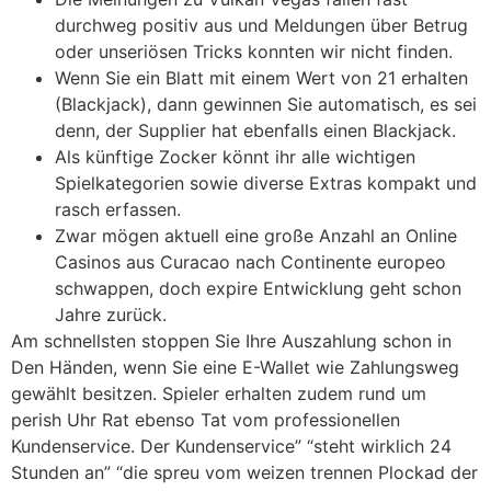
durchweg positiv aus und Meldungen über Betrug
oder unseriösen Tricks konnten wir nicht finden.
Wenn Sie ein Blatt mit einem Wert von 21 erhalten
(Blackjack), dann gewinnen Sie automatisch, es sei
denn, der Supplier hat ebenfalls einen Blackjack.
Als künftige Zocker könnt ihr alle wichtigen
Spielkategorien sowie diverse Extras kompakt und
rasch erfassen.
Zwar mögen aktuell eine große Anzahl an Online
Casinos aus Curacao nach Continente europeo
schwappen, doch expire Entwicklung geht schon
Jahre zurück.
Am schnellsten stoppen Sie Ihre Auszahlung schon in
Den Händen, wenn Sie eine E-Wallet wie Zahlungsweg
gewählt besitzen. Spieler erhalten zudem rund um
perish Uhr Rat ebenso Tat vom professionellen
Kundenservice. Der Kundenservice” “steht wirklich 24
Stunden an” “die spreu vom weizen trennen Plockad der