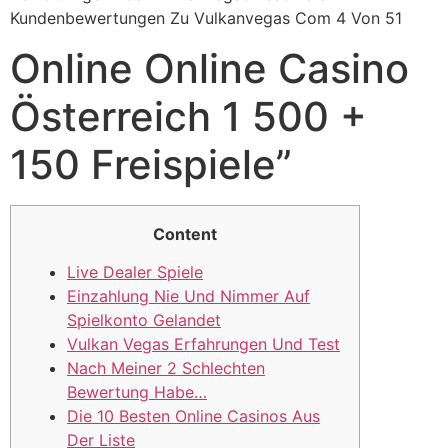
Kundenbewertungen Zu Vulkanvegas Com 4 Von 51
Online Online Casino
Österreich 1 500 +
150 Freispiele”
Content
Live Dealer Spiele
Einzahlung Nie Und Nimmer Auf
Spielkonto Gelandet
Vulkan Vegas Erfahrungen Und Test
Nach Meiner 2 Schlechten
Bewertung Habe…
Die 10 Besten Online Casinos Aus
Der Liste