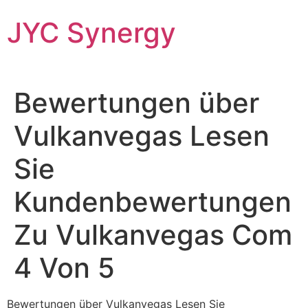
Skip
JYC Synergy
to
content
Bewertungen über
Vulkanvegas Lesen
Sie
Kundenbewertungen
Zu Vulkanvegas Com
4 Von 5
Bewertungen über Vulkanvegas Lesen Sie