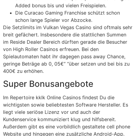
Added bonus bis und vielen Freispielen.
Die Curacao Gaming Franchise schützt schon
schon lange Spieler vor Abzocke.
Die Setzlimits im Vulkan Vegas Casino sind oftmals sehr
breit gefächert. Insbesondere die stattlichen Summen
im Reside Dealer Bereich dürften gerade die Besucher
von High Roller Casinos erfreuen. Bei den
Spielautomaten habt ihr dagegen pass away Chance,
geringe Beträge ab 0, 05€” “über setzen und bei bis zu
400€ zu erhöhen.
Super Bonusangebote
Im Repertoire kklk Online Casinos findest Du die
wichtigsten sowie beliebtesten Software Hersteller. Es
liegt viele seriöse Lizenz vor und auch der
Kundenservice kommuniziert klug und hilfsbereit.
Außerdem gibt es eine vorbildlich gestaltete cell phone
Website und hingegen eine zusätzliche Android-App.