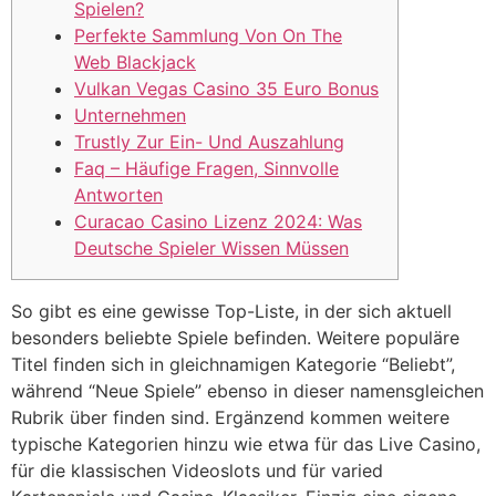
Spielen?
Perfekte Sammlung Von On The
Web Blackjack
Vulkan Vegas Casino 35 Euro Bonus
Unternehmen
Trustly Zur Ein- Und Auszahlung
Faq – Häufige Fragen, Sinnvolle
Antworten
Curacao Casino Lizenz 2024: Was
Deutsche Spieler Wissen Müssen
So gibt es eine gewisse Top-Liste, in der sich aktuell
besonders beliebte Spiele befinden. Weitere populäre
Titel finden sich in gleichnamigen Kategorie “Beliebt”,
während “Neue Spiele” ebenso in dieser namensgleichen
Rubrik über finden sind. Ergänzend kommen weitere
typische Kategorien hinzu wie etwa für das Live Casino,
für die klassischen Videoslots und für varied