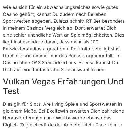
Wie es sich für ein abwechslungsreiches sowie gutes
Casino gehört, kannst Du zudem nach Belieben
Sportwetten abgeben. Zuletzt schnitt RT Bet besonders
in meinem Casinos Vergleich ab. Dort erwartet Dich
eine schier unendliche Wert an Spielmöglichkeiten. Dies
liegt insbesondere daran, dass mehr als 100
Entwicklerstudios a great dem Portfolio beteiligt sind.
Doch nie und nimmer nur das Bonusprogramm fällt im
Casino ohne OASIS einladend aus. Ebenso kannst Du
Dich auf eine fantastische Spielauswahl freuen.
Vulkan Vegas Erfahrungen Und
Test
Dies gilt für Slots, Are living Spiele und Sportwetten in
gleichem Maße. Bei ExciteWin erwarten Dich zahlreiche
Herausforderungen und Wettbewerbe ebenso das
täglich. Zugleich würde der Anbieter nicht Platz four in