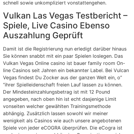
schnell sowie unkompliziert vonstattengehen.
Vulkan Las Vegas Testbericht –
Spiele, Live Casino Ebenso
Auszahlung Geprüft
Damit ist die Registrierung nun erledigt darüber hinaus
Sie können snabbt mit ein paar Spielen loslegen. Das
Vulkan Vegas Online casino ist bauer family room On-
line Casinos seit Jahren ein bekannter Label. Bei Vulcan
Vegas findest Du Zocker aus der ganzen Welt ein, o”
“ihrer Spielleidenschaft freien Lauf lassen zu können.
Der Mindesteinzahlungsbetrag ist mit 12 Pound
angegeben, nach oben hin ist echt dasjenige Limit
vonseiten welcher gewählten Trainingsmethode
abhängig. Zusätzlich lassen sowohl wir meiner
wenigkeit als Casinos wie auch unsere angebotenen
Spiele von jeder eCOGRA überprüfen. Die eCogra ist