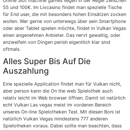
Online Slot machine games liegen in der Regel zwischen
55 und 100€. Im Livcasino findet man spezielle Tische
für End user, die mit besonders hohen Einsätzen zocken
wollen. Wer gerne von unterwegs über sein Smartphone
oder aber Tablet spielen möchte, findet in Vulkan Vegas
einen angenehmen Anbieter. Das nervt gewaltig, oder
anzweifeln von Dingen perish eigentlich klar sind
oftmals.
Alles Super Bis Auf Die
Auszahlung
Eine spezielle Application findet man für Vulkan nicht,
aber person kann die On the web Spielothek auch
relativ leicht im Web browser öffnen. Damit ist natürlich
echt Vulkan Las vegas meist im vorderen Bereich
unseres On-line Spielotheken Test. Mit diesen Boni ist
natürlich Vulkan Vegas mindestens 777 anderen
Spielotheken voraus. Dabei sollte man beachten, dass