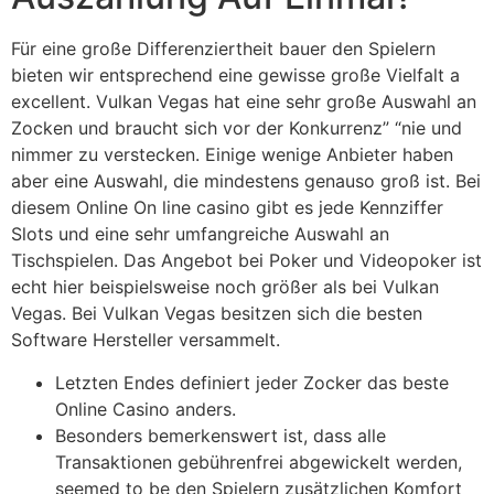
Für eine große Differenziertheit bauer den Spielern
bieten wir entsprechend eine gewisse große Vielfalt a
excellent. Vulkan Vegas hat eine sehr große Auswahl an
Zocken und braucht sich vor der Konkurrenz” “nie und
nimmer zu verstecken. Einige wenige Anbieter haben
aber eine Auswahl, die mindestens genauso groß ist. Bei
diesem Online On line casino gibt es jede Kennziffer
Slots und eine sehr umfangreiche Auswahl an
Tischspielen. Das Angebot bei Poker und Videopoker ist
echt hier beispielsweise noch größer als bei Vulkan
Vegas. Bei Vulkan Vegas besitzen sich die besten
Software Hersteller versammelt.
Letzten Endes definiert jeder Zocker das beste
Online Casino anders.
Besonders bemerkenswert ist, dass alle
Transaktionen gebührenfrei abgewickelt werden,
seemed to be den Spielern zusätzlichen Komfort