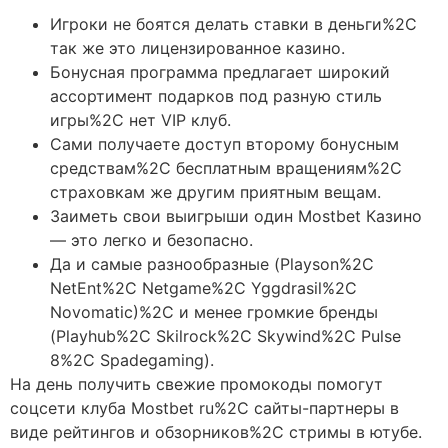
Игроки не боятся делать ставки в деньги%2C
так же это лицензированное казино.
Бонусная программа предлагает широкий
ассортимент подарков под разную стиль
игры%2C нет VIP клуб.
Сами получаете доступ второму бонусным
средствам%2C бесплатным вращениям%2C
страховкам же другим приятным вещам.
Заиметь свои выигрыши один Mostbet Казино
— это легко и безопасно.
Да и самые разнообразные (Playson%2C
NetEnt%2C Netgame%2C Yggdrasil%2C
Novomatic)%2C и менее громкие бренды
(Playhub%2C Skilrock%2C Skywind%2C Pulse
8%2C Spadegaming).
На день получить свежие промокоды помогут
соцсети клуба Mostbet ru%2C сайты-партнеры в
виде рейтингов и обзорников%2C стримы в ютубе.