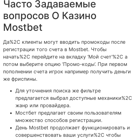
Часто Задаваемые
вопросов О Казино
Mostbet
Да%2C клиенты могут вводить промокоды после
регистрации того счета в Mostbet. Чтобы
начать%2C перейдите на вкладку ‘Мой счет’%2C а
потом выберите опцию ‘Промо-коды’. При первом
пополнении счета игрок например получить деньги
же фриспины.
Для уточнения поиска же фильтре
предлагается выбрал доступные механики%2C
жанр или провайдера.
Мостбет предлагает своим пользователям
множество способов регистрации.
День Mostbet продолжает функционировать и
совершенствовать ваши услуги%2C чтобы