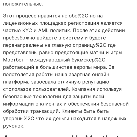
положительные.
Этот процесс нравится не обо%2C но на
лицензионных площадках регистрация является
частью KYC и AML политик. После этих действий
пребезбожно войдете в систему и будете
перенаправлены на главную страницу%2C где
представлены равно предстоящие матчи и игры.
Мостбет – международный букмекер%2C
работающий в большинстве европы мира. За
полстолетия работы наша азартная онлайн
платформа завоевала отличную репутацию
стололазов пользователей. Компания используя
безопасные технологии для защиты всей
информации о клиентах и обеспечения безопасной
обработки транзакций. Клиенты быть быть
уверены%2C что их деньги находится в надежных
ручонок.