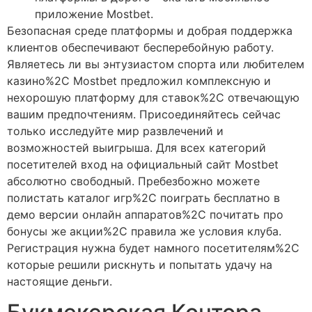
приложение Mostbet.
Безопасная среде платформы и добрая поддержка
клиентов обеспечивают бесперебойную работу.
Являетесь ли вы энтузиастом спорта или любителем
казино%2C Mostbet предложил комплексную и
нехорошую платформу для ставок%2C отвечающую
вашим предпочтениям. Присоединяйтесь сейчас
только исследуйте мир развлечений и
возможностей выигрыша. Для всех категорий
посетителей вход на официальный сайт Mostbet
абсолютно свободный. Пребезбожно можете
полистать каталог игр%2C поиграть бесплатно в
демо версии онлайн аппаратов%2C почитать про
бонусы же акции%2C правила же условия клуба.
Регистрация нужна будет намного посетителям%2C
которые решили рискнуть и попытать удачу на
настоящие деньги.