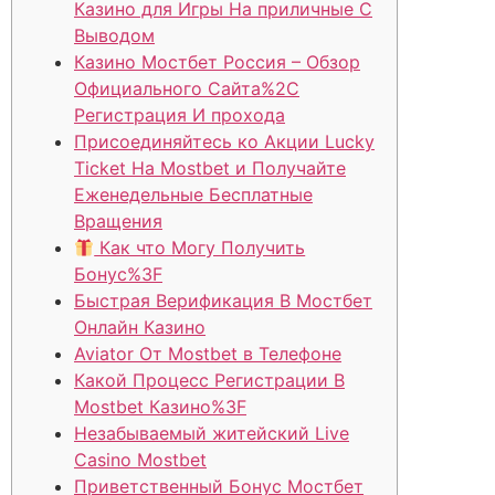
Казино для Игры На приличные С
Выводом
Казино Мостбет Россия – Обзор
Официального Сайта%2C
Регистрация И прохода
Присоединяйтесь ко Акции Lucky
Ticket На Mostbet и Получайте
Еженедельные Бесплатные
Вращения
Как что Могу Получить
Бонус%3F
Быстрая Верификация В Мостбет
Онлайн Казино
Aviator От Mostbet в Телефоне
Какой Процесс Регистрации В
Mostbet Казино%3F
Незабываемый житейский Live
Casino Mostbet
Приветственный Бонус Мостбет