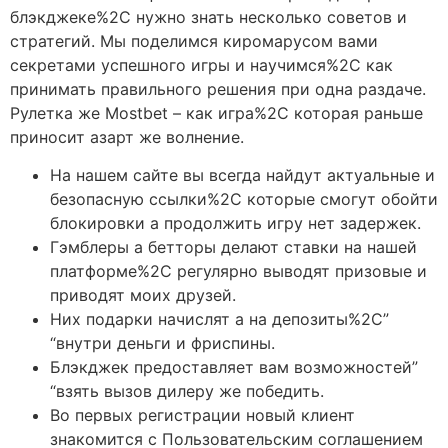
блэкджеке%2C нужно знать несколько советов и
стратегий. Мы поделимся киромарусом вами
секретами успешного игры и научимся%2C как
принимать правильного решения при одна раздаче.
Рулетка же Mostbet – как игра%2C которая раньше
приносит азарт же волнение.
На нашем сайте вы всегда найдут актуальные и
безопасную ссылки%2C которые смогут обойти
блокировки а продолжить игру нет задержек.
Гэмблеры а бетторы делают ставки на нашей
платформе%2C регулярно выводят призовые и
приводят моих друзей.
Них подарки начислят а на депозиты%2C”
“внутри деньги и фриспины.
Блэкджек предоставляет вам возможностей”
“взять вызов дилеру же победить.
Во первых регистрации новый клиент
знакомится с Пользовательским соглашением