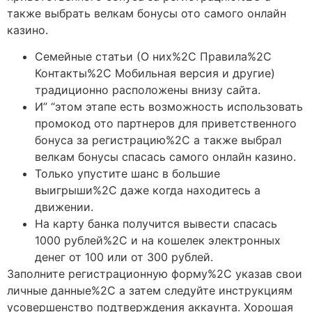
также выбрать велкам бонусы ото самого онлайн
казино.
Семейные статьи (О них%2C Правила%2C
Контакты%2C Мобильная версия и другие)
традиционно расположены внизу сайта.
И” “этом этапе есть возможность использовать
промокод ото партнеров для приветственного
бонуса за регистрацию%2C а также выбрал
велкам бонусы спасась самого онлайн казино.
Только упустите шанс в большие
выигрыши%2C даже когда находитесь а
движении.
На карту банка получится вывести спасась
1000 рублей%2C и на кошелек электронных
денег от 100 или от 300 рублей.
Заполните регистрационную форму%2C указав свои
личные данные%2C а затем следуйте инструкциям
усовершенство подтверждения аккаунта. Хорошая