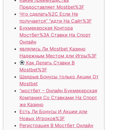
Какие преимущества
Предоставляет Mostbet%3F
Что сделать%2C Если Не
получается” “идти На Сайт%3F
Букмекерская Контора
Мостбет%3A Ставки На Спорт
Онлайн
являлись Ли Mostbet Казино
Надежным Местом дли Игры%3F
Как Делать Ставки В
Mostbet%3F
Щедрые Бонусы только Акции От
Mostbet
“мостбет – Онлайн Букмекерская
Компания Со Ставками На Спорт
же Казино
Есть Ли Бонусы И Акции дли
Новых Игроков%3F
Регистрация В Мостбет Онлайн