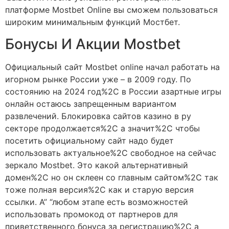
платформе Mostbet Online вы сможем пользоваться
широким минимальным функций Мостбет.
Бонусы И Акции Mostbet
Официальный сайт Mostbet online начал работать на
игорном рынке России уже – в 2009 году. По
состоянию на 2024 год%2C в России азартные игры
онлайн остаюсь запрещенным вариантом
развлечений. Блокировка сайтов казино в ру
секторе продолжается%2C а значит%2C чтобы
посетить официальному сайт надо будет
использовать актуальное%2C свободное на сейчас
зеркало Mostbet. Это какой альтернативный
домен%2C но он склеен со главным сайтом%2C так
тоже полная версия%2C как и старую версия
ссылки. А” “любом этапе есть возможностей
использовать промокод от партнеров для
приветственного бонуса за регистрацию%2C а