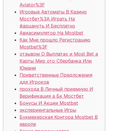
Aviator%3F
Игровые Автоматы В Казино
Мостбет%3A Играть На
фарцануть И Бесплатно
Авиасимулятор На Mostbet
Как Мне прошло Регистрацию
Mostbet%3F
отзывом О Выплатах и Most Bet а
Карты Мир ото Сбербанка Или
Юмани
Приветственные Предложения
ддя Игроков
прохода В Личный приемную И
Верификация а Бк Мостбет
Бонусы И Акции Mostbet
экспериентальные Игры
Букмекерская Контора Mostbet В
европе