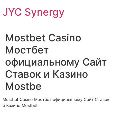
Skip
JYC Synergy
to
content
Mostbet Casino
Мостбет
официальному Сайт
Ставок и Казино
Mostbe
Mostbet Casino Мостбет официальному Сайт Ставок
и Казино Mostbet