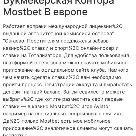
Букмекерская Контора
Mostbet В европе
Работает вопреки международной лицензии%2C
выданной авторитетной комиссией острова”
“Curacao. Посетителям предложены забавы
казино%2C ставки и спорт%2C онлайн-покер и
ставки на Тотализаторе. Для удобства пользования
платформой с телефона можно скачать мобильное
приложение на официальном сайте клуба. Намного
чем начать сделать ставки%2C вам необходимо
пройти процесс регистрации аккаунта и выработать
депозит на твой баланс. Затем севилестр можете
выбрать%2C где хотите разместить свои первые
ставки — в казино Mostbet%2C игре Aviator
например на специальных спортивных событиях.
Да%2C только Mostbet есть мое мобильное
приложение%2C аналогичное клиенты могут скачать
бесплатно.