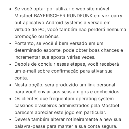
Se você optar por utilizar o web site móvel
Mostbet BAYERISCHER RUNDFUNK em vez carry
out aplicativo Android systems a versão em
virtude de PC, você também não perderá nenhuma
promoção ou bônus.
Portanto, se você é bem versado em um
determinado esporte, pode obter boas chances e
incrementar sua aposta várias vezes.
Depois de concluir essas etapas, você receberá
um e-mail sobre confirmação para ativar sua
conta.
Nesta opção, será produzido um link personal
para você enviar aos seus amigos e conhecidos.
Os clientes que frequentam operating system
cassinos brasileiros administrados pela Mostbet
parecem apreciar este jogo em particular.
Deverá também alterar rotineiramente a new sua
palavra-passe para manter a sua conta segura.