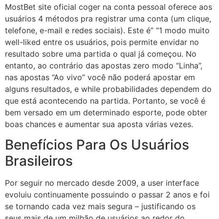
MostBet site oficial coger na conta pessoal oferece aos
usuários 4 métodos pra registrar uma conta (um clique,
telefone, e-mail e redes sociais). Este é” “1 modo muito
well-liked entre os usuários, pois permite envidar no
resultado sobre uma partida o qual já começou. No
entanto, ao contrário das apostas zero modo “Linha”,
nas apostas “Ao vivo” você não poderá apostar em
alguns resultados, e while probabilidades dependem do
que está acontecendo na partida. Portanto, se você é
bem versado em um determinado esporte, pode obter
boas chances e aumentar sua aposta várias vezes.
Benefícios Para Os Usuários
Brasileiros
Por seguir no mercado desde 2009, a user interface
evoluiu continuamente possuindo o passar 2 anos e foi
se tornando cada vez mais segura – justificando os
seus mais de um milhão de usuários ao redor do