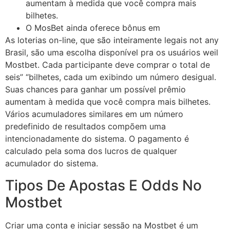
aumentam à medida que você compra mais
bilhetes.
O MosBet ainda oferece bônus em
As loterias on-line, que são inteiramente legais not any
Brasil, são uma escolha disponível pra os usuários weil
Mostbet. Cada participante deve comprar o total de
seis” “bilhetes, cada um exibindo um número desigual.
Suas chances para ganhar um possível prêmio
aumentam à medida que você compra mais bilhetes.
Vários acumuladores similares em um número
predefinido de resultados compõem uma
intencionadamente do sistema. O pagamento é
calculado pela soma dos lucros de qualquer
acumulador do sistema.
Tipos De Apostas E Odds No
Mostbet
Criar uma conta e iniciar sessão na Mostbet é um