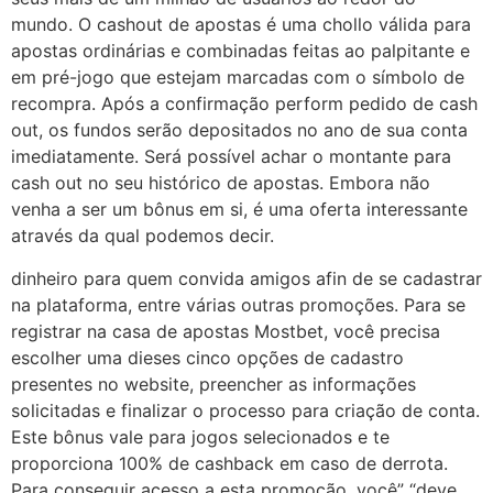
mundo. O cashout de apostas é uma chollo válida para
apostas ordinárias e combinadas feitas ao palpitante e
em pré-jogo que estejam marcadas com o símbolo de
recompra. Após a confirmação perform pedido de cash
out, os fundos serão depositados no ano de sua conta
imediatamente. Será possível achar o montante para
cash out no seu histórico de apostas. Embora não
venha a ser um bônus em si, é uma oferta interessante
através da qual podemos decir.
dinheiro para quem convida amigos afin de se cadastrar
na plataforma, entre várias outras promoções. Para se
registrar na casa de apostas Mostbet, você precisa
escolher uma dieses cinco opções de cadastro
presentes no website, preencher as informações
solicitadas e finalizar o processo para criação de conta.
Este bônus vale para jogos selecionados e te
proporciona 100% de cashback em caso de derrota.
Para conseguir acesso a esta promoção, você” “deve