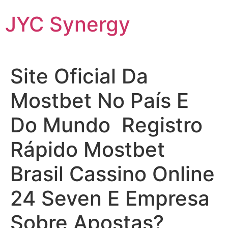
Skip
JYC Synergy
to
content
Site Oficial Da
Mostbet No País E
Do Mundo ️ Registro
Rápido Mostbet
Brasil Cassino Online
24 Seven E Empresa
Sobre Apostas?