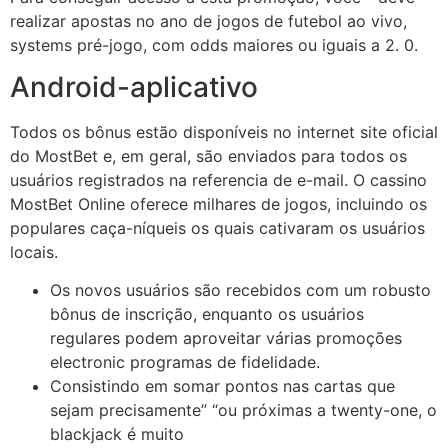
realizar apostas no ano de jogos de futebol ao vivo,
systems pré-jogo, com odds maiores ou iguais a 2. 0.
Android-aplicativo
Todos os bônus estão disponíveis no internet site oficial
do MostBet e, em geral, são enviados para todos os
usuários registrados na referencia de e-mail. O cassino
MostBet Online oferece milhares de jogos, incluindo os
populares caça-níqueis os quais cativaram os usuários
locais.
Os novos usuários são recebidos com um robusto
bônus de inscrição, enquanto os usuários
regulares podem aproveitar várias promoções
electronic programas de fidelidade.
Consistindo em somar pontos nas cartas que
sejam precisamente” “ou próximas a twenty-one, o
blackjack é muito