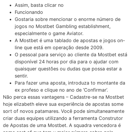
Assim, basta clicar no
Funcionando
Gostaria sobre mencionar o enorme número de
jogos no Mostbet Gambling establishment,
especialmente o game Aviator.
A Mostbet é uma tablado de apostas e jogos on-
line que está em operação desde 2009.
O pessoal para serviço ao cliente da Mostbet está
disponível 24 horas por dia para o ajudar com
quaisquer questões ou dudas que possa estar a
sentir.
Para fazer uma aposta, introduza to montante da
ex profeso e clique no ano de ‘Confirmar’.
Não perca essas vantagens – Cadastre-se na Mostbet
hoje elizabeth eleve sua experiência de apostas some
sort of novos patamares. Você pode simultaneamente
criar duas equipes utilizando a ferramenta Construtor
de Apostas de uma Mostbet. A squadra vencedora é