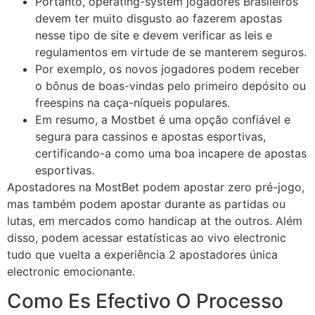
Portanto, operating-system jogadores Brasileiros
devem ter muito disgusto ao fazerem apostas
nesse tipo de site e devem verificar as leis e
regulamentos em virtude de se manterem seguros.
Por exemplo, os novos jogadores podem receber
o bônus de boas-vindas pelo primeiro depósito ou
freespins na caça-níqueis populares.
Em resumo, a Mostbet é uma opção confiável e
segura para cassinos e apostas esportivas,
certificando-a como uma boa incapere de apostas
esportivas.
Apostadores na MostBet podem apostar zero pré-jogo,
mas também podem apostar durante as partidas ou
lutas, em mercados como handicap at the outros. Além
disso, podem acessar estatísticas ao vivo electronic
tudo que vuelta a experiência 2 apostadores única
electronic emocionante.
Como Es Efectivo O Processo