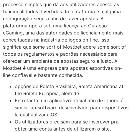
processo simples que dá aos utilizadores acesso às
funcionalidades divertidas da plataforma e a alguma
configuração segura afin de fazer apostas. A
plataforma opera sob uma licença ag Curaçao
eGaming, uma das autoridades de licenciamento mais
conceituadas na indústria de jogos on-line. Isso
significa que some sort of Mostbet adere some sort of
todos os regulamentos e padrões necessários para
oferecer um ambiente de apostas seguro e justo. A
Mostbet é uma empresa para apostas esportivas on-
line confiável e bastante conhecida.
opções de Roleta Brasileira, Roleta Americana at
the Roleta Europeia, além de
Entretanto, um aplicativo oficial afin de Iphone é
similar ao software desenvolvido para dispositivos
la cual utilizam IOS.
Os utilizadores precisam para se inscrever pra
obter uma conta antes de utilizarem o site.