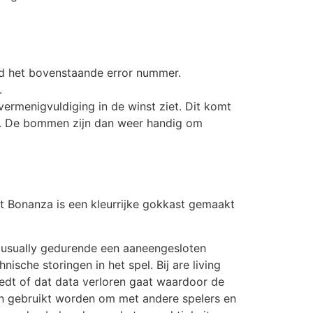
ld het bovenstaande error nummer.
.
ermenigvuldiging in de winst ziet. Dit komt
eer. De bommen zijn dan weer handig om
t Bonanza is een kleurrijke gokkast gemaakt
is usually gedurende een aaneengesloten
ische storingen in het spel. Bij are living
reedt of dat data verloren gaat waardoor de
kan gebruikt worden om met andere spelers en