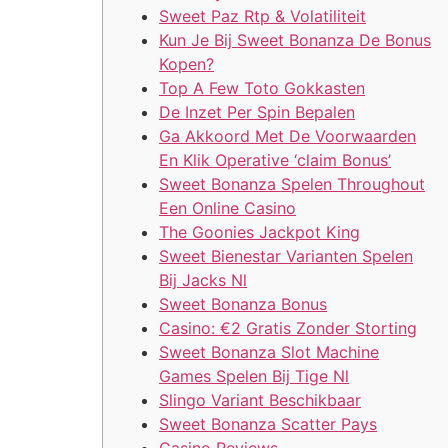
Sweet Paz Rtp & Volatiliteit
Kun Je Bij Sweet Bonanza De Bonus
Kopen?
Top A Few Toto Gokkasten
De Inzet Per Spin Bepalen
Ga Akkoord Met De Voorwaarden
En Klik Operative ‘claim Bonus’
Sweet Bonanza Spelen Throughout
Een Online Casino
The Goonies Jackpot King
Sweet Bienestar Varianten Spelen
Bij Jacks Nl
Sweet Bonanza Bonus
Casino: €2 Gratis Zonder Storting
Sweet Bonanza Slot Machine
Games Spelen Bij Tige Nl
Slingo Variant Beschikbaar
Sweet Bonanza Scatter Pays