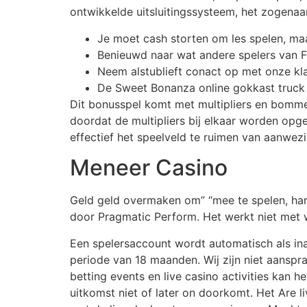
ontwikkelde uitsluitingssysteem, het zogenaa
Je moet cash storten om les spelen, maar 
Benieuwd naar wat andere spelers van F
Neem alstublieft conact op met onze kl
De Sweet Bonanza online gokkast truck P
Dit bonusspel komt met multipliers en bommen
doordat de multipliers bij elkaar worden opg
effectief het speelveld te ruimen van aanwez
Meneer Casino
Geld geld overmaken om” “mee te spelen, har
door Pragmatic Perform. Het werkt niet met w
Een spelersaccount wordt automatisch als ina
periode van 18 maanden. Wij zijn niet aansprak
betting events en live casino activities kan 
uitkomst niet of later on doorkomt. Het Are 