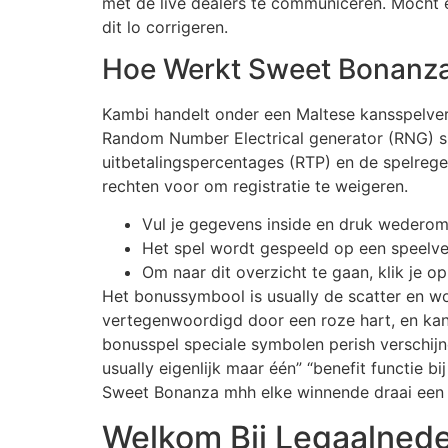
met de live dealers te communiceren. Mocht 
dit lo corrigeren.
Hoe Werkt Sweet Bonanz
Kambi handelt onder een Maltese kansspelver
Random Number Electrical generator (RNG) sp
uitbetalingspercentages (RTP) en de spelregel
rechten voor om registratie te weigeren.
Vul je gegevens inside en druk wederom 
Het spel wordt gespeeld op een speelveld
Om naar dit overzicht te gaan, klik je op
Het bonussymbool is usually de scatter en wo
vertegenwoordigd door een roze hart, en kan
bonusspel speciale symbolen perish verschijn
usually eigenlijk maar één” “benefit functie 
Sweet Bonanza mhh elke winnende draai een 
Welkom Bij Legaalnede