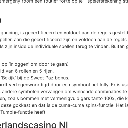
emergeny room een foutief forte op je” “spelersrekening s
a
gunning, is gecertificeerd en voldoet aan de regels geste
ellen aan die gecertificeerd zijn en voldoen aan de regel
s zijn inside de individuele spellen terug te vinden. Buit
op ‘inloggen’ om door te gaan’.
 van 6 rollen en 5 rijen.
 ‘Bekijk’ bij de Sweet Paz bonus.
rdt vertegenwoordigd door een symbool het lolly. Er is us
 andere symbolen vervangen om winnende combinaties te ma
en, zoals bommen met vermenigvuldigers tanto 100x, die kun
bij deze gokkast en dat is de cuma-cuma spins-functie. Het 
Tumble-functie heeft.
rlandscasino Nl