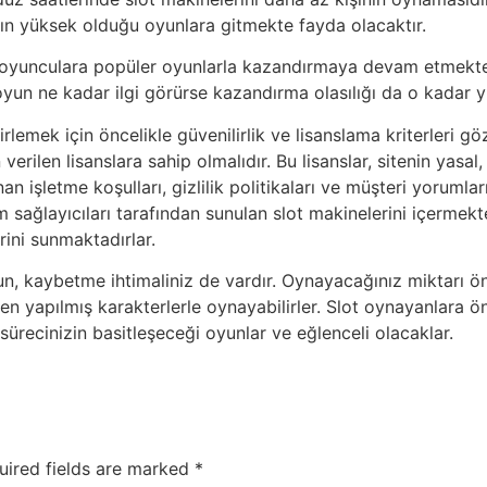
nın yüksek olduğu oyunlara gitmekte fayda olacaktır.
 oyunculara popüler oyunlarla kazandırmaya devam etmektedi
oyun ne kadar ilgi görürse kazandırma olasılığı da o kadar 
elirlemek için öncelikle güvenilirlik ve lisanslama kriterleri 
n verilen lisanslara sahip olmalıdır. Bu lisanslar, sitenin yas
nan işletme koşulları, gizlilik politikaları ve müşteri yorumlar
lım sağlayıcıları tarafından sunulan slot makinelerini içermek
erini sunmaktadırlar.
n, kaybetme ihtimaliniz de vardır. Oynayacağınız miktarı 
en yapılmış karakterlerle oynayabilirler. Slot oynayanlara 
sürecinizin basitleşeceği oyunlar ve eğlenceli olacaklar.
uired fields are marked
*