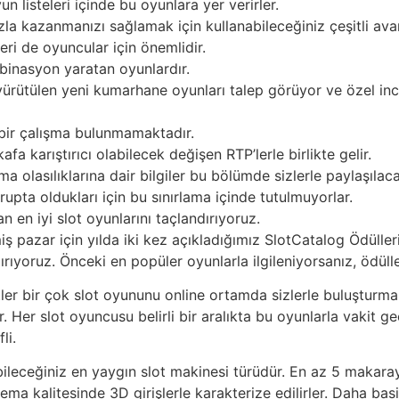
 listeleri içinde bu oyunlara yer verirler.
la kazanmanızı sağlamak için kullanabileceğiniz çeşitli avan
ri de oyuncular için önemlidir.
binasyon yaratan oyunlardır.
yürütülen yeni kumarhane oyunları talep görüyor ve özel in
 bir çalışma bulunmamaktadır.
afa karıştırıcı olabilecek değişen RTP’lerle birlikte gelir.
a olasılıklarına dair bilgiler bu bölümde sizlerle paylaşılac
ta oldukları için bu sınırlama içinde tutulmuyorlar.
an en iyi slot oyunlarını taçlandırıyoruz.
 pazar için yılda iki kez açıkladığımız SlotCatalog Ödüllerini
dırıyoruz. Önceki en popüler oyunlarla ilgileniyorsanız, ödüll
ler bir çok slot oyununu online ortamda sizlerle buluşturmakta
r. Her slot oyuncusu belirli bir aralıkta bu oyunlarla vakit g
li.
ileceğiniz en yaygın slot makinesi türüdür. En az 5 makaray
ema kalitesinde 3D girişlerle karakterize edilirler. Daha basi