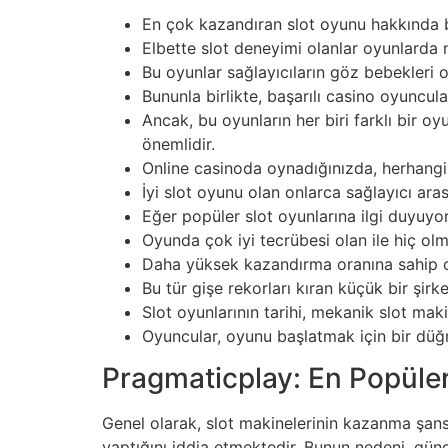
En çok kazandıran slot oyunu hakkında b
Elbette slot deneyimi olanlar oyunlarda na
Bu oyunlar sağlayıcıların göz bebekleri ol
Bununla birlikte, başarılı casino oyuncula
Ancak, bu oyunların her biri farklı bir o
önemlidir.
Online casinoda oynadığınızda, herhangi
İyi slot oyunu olan onlarca sağlayıcı ar
Eğer popüler slot oyunlarına ilgi duyuyor
Oyunda çok iyi tecrübesi olan ile hiç ol
Daha yüksek kazandırma oranına sahip oy
Bu tür gişe rekorları kıran küçük bir şirket
Slot oyunlarının tarihi, mekanik slot mak
Oyuncular, oyunu başlatmak için bir düğm
Pragmaticplay: En Popüler 
Genel olarak, slot makinelerinin kazanma şans
yaptığını iddia etmektedir. Bunun nedeni, gün