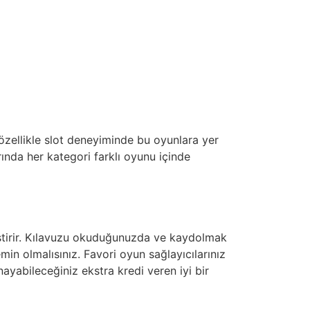
özellikle slot deneyiminde bu oyunlara yer
rında her kategori farklı oyunu içinde
iştirir. Kılavuzu okuduğunuzda ve kaydolmak
in olmalısınız. Favori oyun sağlayıcılarınız
ayabileceğiniz ekstra kredi veren iyi bir