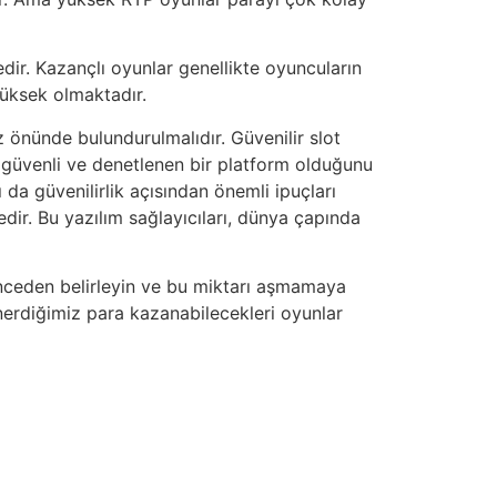
r. Kazançlı oyunlar genellikte oyuncuların
yüksek olmaktadır.
göz önünde bulundurulmalıdır. Güvenilir slot
al, güvenli ve denetlenen bir platform olduğunu
ı da güvenilirlik açısından önemli ipuçları
tedir. Bu yazılım sağlayıcıları, dünya çapında
önceden belirleyin ve bu miktarı aşmamaya
önerdiğimiz para kazanabilecekleri oyunlar