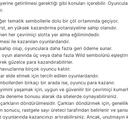
erine getirilmesi gerektiği gibi konuları içerebilir. Oyuncul
r.
iğer tematik sembollerle dolu bir çöl ortamında geçiyor.
rst, en yüksek kazandırma potansiyeline sahip olanıdır.
en her çevrimiçi slotta yer alma eğilimindedir.
mesi ile kazanılan oyunlardandır.
 sahip olup, oyunculara daha fazla geri ödeme sunar.
çin oyun alanında üç veya daha fazla Wild sembolünü eşleştir
ek güzelce para kazandırabilirler.
havuzlarına birçok oyuncu katılır.
ar elde etmek için tercih edilen oyunlardandır.
bollerden birkaçı bir arada ise, oyuncu para kazanır.
yimini yaşamak için, uygun ve güvenilir bir çevrimiçi kuma
a deneme bonusu alarak da sitelerde oynayabilirsiniz.
i, çarkların döndürülmesidir. Çarkları döndürmek için, genel
nın sonucu, rastgele sayı üreteci tarafından belirlenir ve şa
ot oyunlarında kazancınızı artırabilirsiniz. Ancak, unutmayın k