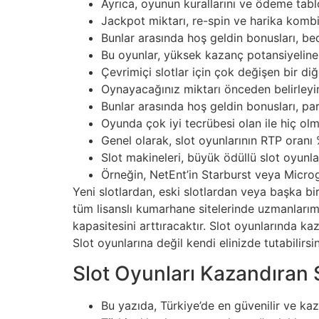
Ayrıca, oyunun kurallarını ve ödeme tablo
Jackpot miktarı, re-spin ve harika kombi
Bunlar arasında hoş geldin bonusları, be
Bu oyunlar, yüksek kazanç potansiyeline 
Çevrimiçi slotlar için çok değişen bir diğ
Oynayacağınız miktarı önceden belirley
Bunlar arasında hoş geldin bonusları, para
Oyunda çok iyi tecrübesi olan ile hiç ol
Genel olarak, slot oyunlarının RTP oranı
Slot makineleri, büyük ödüllü slot oyunlar
Örneğin, NetEnt’in Starburst veya Microg
Yeni slotlardan, eski slotlardan veya başka bi
tüm lisanslı kumarhane sitelerinde uzmanları
kapasitesini arttıracaktır. Slot oyunlarında k
Slot oyunlarına değil kendi elinizde tutabilirsin
Slot Oyunları Kazandıran S
Bu yazıda, Türkiye’de en güvenilir ve kaza