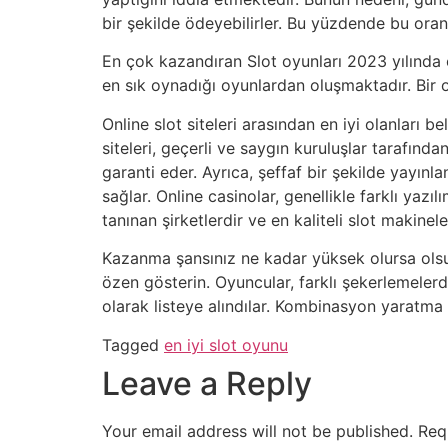
bir şekilde ödeyebilirler. Bu yüzdende bu ora
En çok kazandıran Slot oyunları 2023 yılında
en sık oynadığı oyunlardan oluşmaktadır. Bir 
Online slot siteleri arasından en iyi olanları b
siteleri, geçerli ve saygın kuruluşlar tarafında
garanti eder. Ayrıca, şeffaf bir şekilde yayınla
sağlar. Online casinolar, genellikle farklı yazı
tanınan şirketlerdir ve en kaliteli slot makinel
Kazanma şansınız ne kadar yüksek olursa olsu
özen gösterin. Oyuncular, farklı şekerlemelerd
olarak listeye alındılar. Kombinasyon yaratma 
Tagged
en iyi slot oyunu
Leave a Reply
Your email address will not be published.
Req