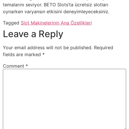
temalarını seviyor. BETO Slots’ta ücretsiz slotları
oynarken varyansın etkisini deneyimleyeceksiniz.
Tagged
Slot Makinelerinin Ana Özellikleri
Leave a Reply
Your email address will not be published.
Required
fields are marked
*
Comment
*