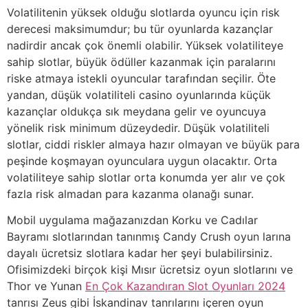
Volatilitenin yüksek olduğu slotlarda oyuncu için risk
derecesi maksimumdur; bu tür oyunlarda kazançlar
nadirdir ancak çok önemli olabilir. Yüksek volatiliteye
sahip slotlar, büyük ödüller kazanmak için paralarını
riske atmaya istekli oyuncular tarafından seçilir. Öte
yandan, düşük volatiliteli casino oyunlarında küçük
kazançlar oldukça sık meydana gelir ve oyuncuya
yönelik risk minimum düzeydedir. Düşük volatiliteli
slotlar, ciddi riskler almaya hazır olmayan ve büyük para
peşinde koşmayan oyunculara uygun olacaktır. Orta
volatiliteye sahip slotlar orta konumda yer alır ve çok
fazla risk almadan para kazanma olanağı sunar.
Mobil uygulama mağazanızdan Korku ve Cadılar
Bayramı slotlarından tanınmış Candy Crush oyun larına
dayalı ücretsiz slotlara kadar her şeyi bulabilirsiniz.
Ofisimizdeki birçok kişi Mısır ücretsiz oyun slotlarını ve
Thor ve Yunan
En Çok Kazandıran Slot Oyunları 2024
tanrısı Zeus gibi İskandinav tanrılarını içeren oyun