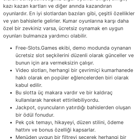
kazı kazan kartları ve diğer anında kazandıran
oyunlardır. En iyi slotlardan bazıları gibi, çeşitli özellikler
ve yan bahislerle gelirler. Kumar oyunlarına karşı daha
özel bir zevkiniz varsa, ücretsiz oynamak en uygun
oyunları bulmanıza yardımcı olabilir.
Free-Slots.Games ekibi, demo modunda oynanan
ücretsiz slot seçkilerini düzenli olarak günceller ve
bunun için ara vermeksizin çalışır.
Video slotları, herhangi bir çevrimiçi kumarhanede
haklı olarak en popüler eğlencelerden biri olarak
kabul edilir.
Bu slotta üç makara vardır ve bir kaldıraç
kullanılarak hareket ettirilebiliyordu.
Jackpot, oyuncuların yatırdığı bahislerden oluşan
bir ödül fonudur.
Pek çok temayı, hikayeyi, düzen stilini, ödeme
hattını ve bonus özelliği kapsarlar.
Menüden uygun bir filtreyi seçerek herhangi bir