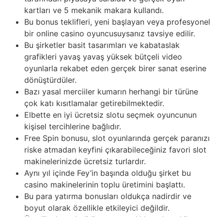
kartları ve 5 mekanik makara kullandı.
Bu bonus teklifleri, yeni başlayan veya profesyonel
bir online casino oyuncusuysanız tavsiye edilir.
Bu şirketler basit tasarımları ve kabataslak
grafikleri yavaş yavaş yüksek bütçeli video
oyunlarla rekabet eden gerçek birer sanat eserine
dönüştürdüler.
Bazı yasal merciiler kumarın herhangi bir türüne
çok katı kısıtlamalar getirebilmektedir.
Elbette en iyi ücretsiz slotu seçmek oyuncunun
kişisel tercihlerine bağlıdır.
Free Spin bonusu, slot oyunlarında gerçek paranızı
riske atmadan keyfini çıkarabileceğiniz favori slot
makinelerinizde ücretsiz turlardır.
Aynı yıl içinde Fey’in başında olduğu şirket bu
casino makinelerinin toplu üretimini başlattı.
Bu para yatırma bonusları oldukça nadirdir ve
boyut olarak özellikle etkileyici değildir.