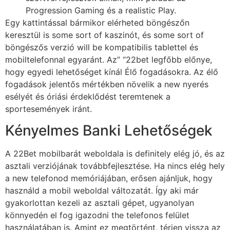
Progression Gaming és a realistic Play.
Egy kattintással bármikor elérheted böngészőn
keresztül is some sort of kaszinót, és some sort of
böngészős verzió will be kompatibilis tablettel és
mobiltelefonnal egyaránt. Az” “22bet legfőbb előnye,
hogy egyedi lehetőséget kínál Élő fogadásokra. Az élő
fogadások jelentős mértékben növelik a new nyerés
esélyét és óriási érdeklődést teremtenek a
sportesemények iránt.
Kényelmes Banki Lehetőségek
A 22Bet mobilbarát weboldala is definitely elég jó, és az
asztali verziójának továbbfejlesztése. Ha nincs elég hely
a new telefonod memóriájában, erősen ajánljuk, hogy
használd a mobil weboldal változatát. Így aki már
gyakorlottan kezeli az asztali gépet, ugyanolyan
könnyedén el fog igazodni the telefonos felület
használatában is. Amint ez megtörtént, térjen vissza az