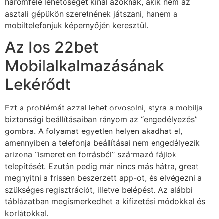
háromféle lehetőséget kínál azoknak, akik nem az
asztali gépükön szeretnének játszani, hanem a
mobiltelefonjuk képernyőjén keresztül.
Az Ios 22bet
Mobilalkalmazásának
Lekérődt
Ezt a problémát azzal lehet orvosolni, styra a mobilja
biztonsági beállításaiban rányom az “engedélyezés”
gombra. A folyamat egyetlen helyen akadhat el,
amennyiben a telefonja beállításai nem engedélyezik
arizona “ismeretlen forrásból” származó fájlok
telepítését. Ezután pedig már nincs más hátra, great
megnyitni a frissen beszerzett app-ot, és elvégezni a
szükséges regisztrációt, illetve belépést. Az alábbi
táblázatban megismerkedhet a kifizetési módokkal és
korlátokkal.