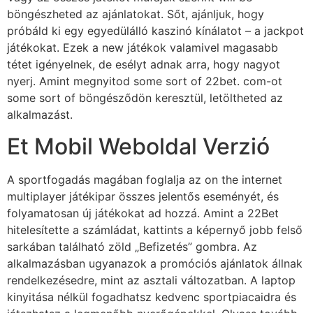
böngészheted az ajánlatokat. Sőt, ajánljuk, hogy
próbáld ki egy egyedülálló kaszinó kínálatot – a jackpot
játékokat. Ezek a new játékok valamivel magasabb
tétet igényelnek, de esélyt adnak arra, hogy nagyot
nyerj. Amint megnyitod some sort of 22bet. com-ot
some sort of böngésződön keresztül, letöltheted az
alkalmazást.
Et Mobil Weboldal Verzió
A sportfogadás magában foglalja az on the internet
multiplayer játékipar összes jelentős eseményét, és
folyamatosan új játékokat ad hozzá. Amint a 22Bet
hitelesítette a számládat, kattints a képernyő jobb felső
sarkában található zöld „Befizetés” gombra. Az
alkalmazásban ugyanazok a promóciós ajánlatok állnak
rendelkezésedre, mint az asztali változatban. A laptop
kinyitása nélkül fogadhatsz kedvenc sportpiacaidra és