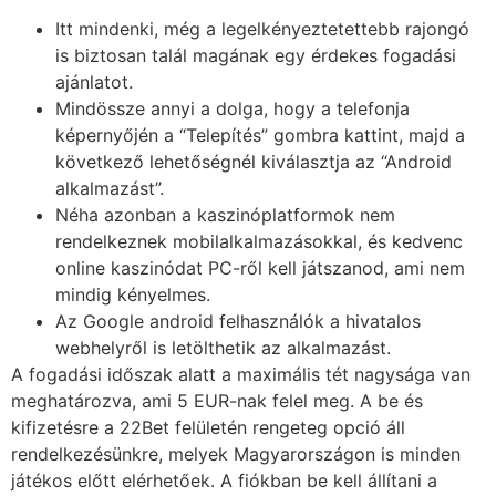
Itt mindenki, még a legelkényeztetettebb rajongó
is biztosan talál magának egy érdekes fogadási
ajánlatot.
Mindössze annyi a dolga, hogy a telefonja
képernyőjén a “Telepítés” gombra kattint, majd a
következő lehetőségnél kiválasztja az “Android
alkalmazást”.
Néha azonban a kaszinóplatformok nem
rendelkeznek mobilalkalmazásokkal, és kedvenc
online kaszinódat PC-ről kell játszanod, ami nem
mindig kényelmes.
Az Google android felhasználók a hivatalos
webhelyről is letölthetik az alkalmazást.
A fogadási időszak alatt a maximális tét nagysága van
meghatározva, ami 5 EUR-nak felel meg. A be és
kifizetésre a 22Bet felületén rengeteg opció áll
rendelkezésünkre, melyek Magyarországon is minden
játékos előtt elérhetőek. A fiókban be kell állítani a