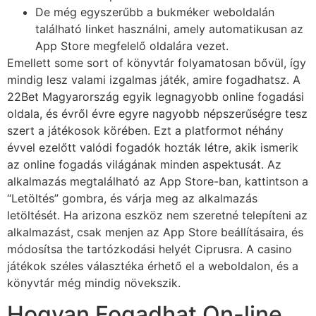
De még egyszerűbb a bukméker weboldalán
található linket használni, amely automatikusan az
App Store megfelelő oldalára vezet.
Emellett some sort of könyvtár folyamatosan bővül, így
mindig lesz valami izgalmas játék, amire fogadhatsz. A
22Bet Magyarország egyik legnagyobb online fogadási
oldala, és évről évre egyre nagyobb népszerűségre tesz
szert a játékosok körében. Ezt a platformot néhány
évvel ezelőtt valódi fogadók hozták létre, akik ismerik
az online fogadás világának minden aspektusát. Az
alkalmazás megtalálható az App Store-ban, kattintson a
“Letöltés” gombra, és várja meg az alkalmazás
letöltését. Ha arizona eszköz nem szeretné telepíteni az
alkalmazást, csak menjen az App Store beállításaira, és
módosítsa the tartózkodási helyét Ciprusra. A casino
játékok széles választéka érhető el a weboldalon, és a
könyvtár még mindig növekszik.
Hogyan Fogadhat On-line