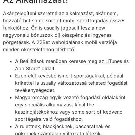
Akár telepíteni szeretné az alkalmazást, akár nem,
hozzáférhet some sort of mobil sportfogadás összes
funkcióhoz. Ön is usually jogosult lesz a new
nagyvonalú bónuszok díj készpénz és ingyenes
pörgetések. A 22Bet weboldalának mobil verziója
minden okostelefonon elérhető.
A Beállítások menüben keresse meg az „iTunes és
App Store” oldalt.
Ezenfelül kevésbé ismert sportágakkal, például
krikettel is usually változatossá teheted fogadási
tevékenységedet.
Magyarország egyik vezető fogadási oldalaként
egy speciális alkalmazást kínál the
kaszinójátékokhoz vagy some sort of kedvenc
sportágaira való fogadáshoz.
A rulettnek, blackjacknek, baccaratnak és
pókernek számtalan változata létezik.